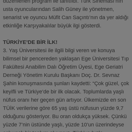
düzenlenen program ile tanıtıldı. Türk Sineması’nın
usta oyuncularından Salih Güney ile yönetmen,
senarist ve oyuncu Müfit Can Saçıntı’nın da yer aldığı
etkinliğe Karşıyakalılar büyük ilgi gösterdi.
TÜRKİYE’DE BİR İLK!
3. Yaş Üniversitesi ile ilgili bilgi veren ve konuya
bilimsel bir pencereden yaklaşan Ege Üniversitesi Tıp
Fakültesi Anabilim Dalı Öğretim Üyesi, Ege Geriatri
Derneği Yönetim Kurulu Başkanı Doç. Dr. Sevnaz
Şahin konuşmasında şunları kaydetti: “Çok güzel, çok
keyifli ve Türkiye’de bir ilk olacak. Toplumlarda yaşlı
nüfus oranı her geçen gün artıyor. Ülkemizde en son
TÜİK verilerine göre 65 yaş üstü nüfusun yüzde 9,7
olduğunu gösteriyor. Bu oran oldukça yüksek. Çünkü
yüzde 7’nin üstünde yaşlı, yüzde 10’un üzerindeyse