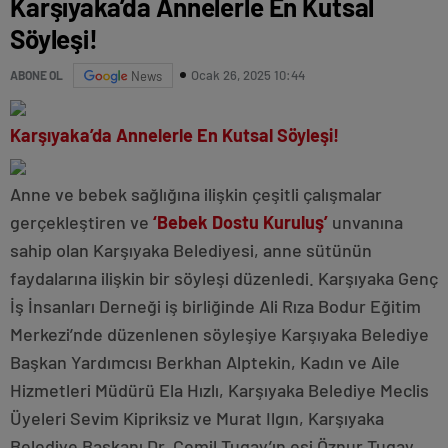
Karşıyaka’da Annelerle En Kutsal
Söyleşi!
Ocak 26, 2025 10:44
ABONE OL
News
Karşıyaka’da Annelerle En Kutsal Söyleşi!
Anne ve bebek sağlığına ilişkin çeşitli çalışmalar
gerçekleştiren ve
‘Bebek Dostu Kuruluş’
unvanına
sahip olan Karşıyaka Belediyesi, anne sütünün
faydalarına ilişkin bir söyleşi düzenledi. Karşıyaka Genç
İş İnsanları Derneği iş birliğinde Ali Rıza Bodur Eğitim
Merkezi’nde düzenlenen söyleşiye Karşıyaka Belediye
Başkan Yardımcısı Berkhan Alptekin, Kadın ve Aile
Hizmetleri Müdürü Ela Hızlı, Karşıyaka Belediye Meclis
Üyeleri Sevim Kipriksiz ve Murat Ilgın, Karşıyaka
Belediye Başkanı Dr. Cemil Tugay’ın eşi Öznur Tugay,