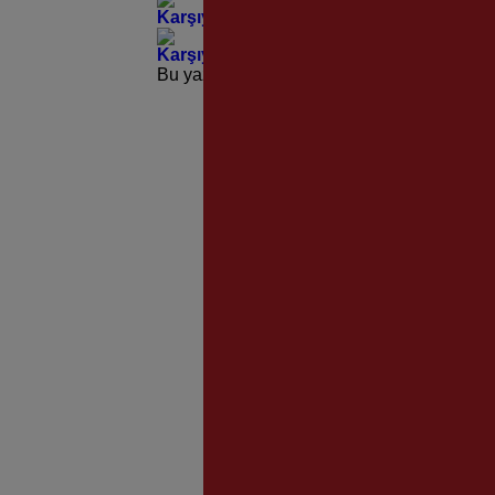
Karşıyaka’nın Yollarına Modern Dokunu
Karşıyaka’nın Çınarlarından Yürekleri I
Bu yazı yorumlara kapatılmıştır.