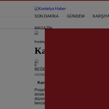
SON DAKİKA
GÜNDEM
KARŞIY
MAGAZİN
Kordelya Haber
KARŞIYAKA HABERLERİ
Kar
Karşıyaka’da Hal
0
BEĞENDİM
ABONE OL
News
Karşıyaka’da Halkla Yönetime Örnek M
Projelerini halka danışarak yapacağını bel
örnek bir çalışma başlattı. Atakent Mahalle
düzenlemesinin nasıl olacağını bölge saki
benzer çalışmayı ilçenin her yerinde sürdür