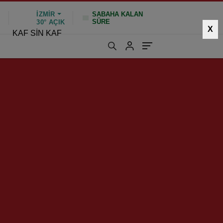
İZMIR
SABAHA KALAN
SÜRE
%
30°
AÇIK
X
KAF SİN KAF
647 kez okundu
|
Güncelleme: Ocak 26, 2025 10:45
HIZLI YORUM YAP
GÖNDER