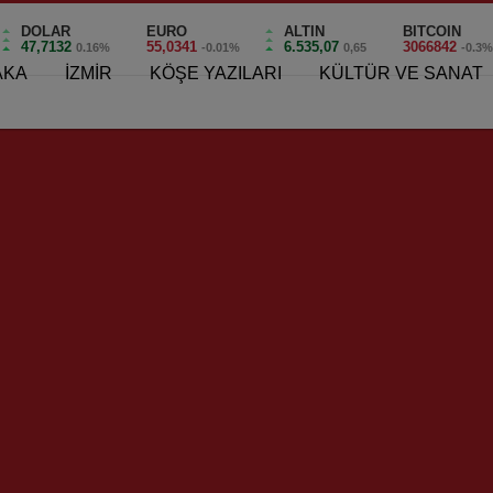
DOLAR
EURO
ALTIN
BITCOIN
47,7132
55,0341
6.535,07
3066842
0.16%
-0.01%
0,65
-0.3
AKA
İZMİR
KÖŞE YAZILARI
KÜLTÜR VE SANAT
şıyaka’da Halkla Yönetime Örnek Model!
kla Yönetime Örnek Model!
0
odel!
irten Karşıyaka Belediye Başkanı Dr. Cemil Tugay, bu konuda
si 6342/3 sokakta bulunan otopark alanı ve çevre
nlerine sormak üzere harekete geçilirken Başkan Tugay,
eceklerini söyledi.