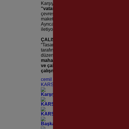
Karşıyaka Belediyesi, 4400 metrekare alan
“vatandaş tasarım atölyeleri”
adını taşıya
çevresinin değiştirilebilir 3 boyutlu maketi
maket üzerinde istedikleri değişiklikleri yap
Ayrıca bölge sakinleri isteklerini belediye 
iletiyor.
ÇALIŞMA “TASARIM BİLİMİ” KAPSAMI
“Tasarım Bilimi” modeli kapsamında Kentse
tarafından yürütülen çalışma sonunda alan, 
düzenlenecek. İsteklerin oranına göre proj
mahalle sakinlerimizle birlikte nitelikli
ve çalışmayı diğer kamusal alanların düz
çalışmasına katılan tüm Karşıyakalılara
cemil tugay
KARSIYAKA BELEDİYESİ
Karşıyaka Evrensel Çocuk Merkezi’nde Y
KARSAV’ın 30. Onur Yılına Muhteşem K
KARSAV Kuruluşunun 30. Onur Yılını Ko
Başkan Ünsal’dan Örnekköy Sanayi Sites