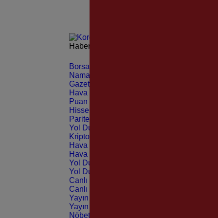
Haberleri güncel olarak e-postanızdan takip 
Borsa
CANLI
Namaz Vakitleri
ANLIK
Gazeteler
GÜNLÜK
Hava Durumu
TAHMİNİ
Puan Durumu
LİG
Hisseler
EKONOMİ
Pariteler
EKONOMİ
Yol Durumu
TRAFİK
Kripto Paralar
CANLI
Hava Durumu Light
Hava Durumu Dark
Yol Durumu Light
Yol Durumu Dark
Canlı Tv Light
Canlı Tv Dark
Yayın Akışları Light
Yayın Akışları Dark
Nöbetçi Eczaneler