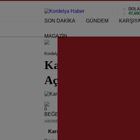
DOLA
47,60
SON DAKİKA
GÜNDEM
KARŞIY
MAGAZİN
Kordelya Haber
KARŞIYAKA HABERLERİ
Karş
Karşıyaka’da İzmi
Açılıyor!
0
BEĞENDİM
ABONE OL
News
Karşıyaka’da İzmir’in İlk “Pump Track” 