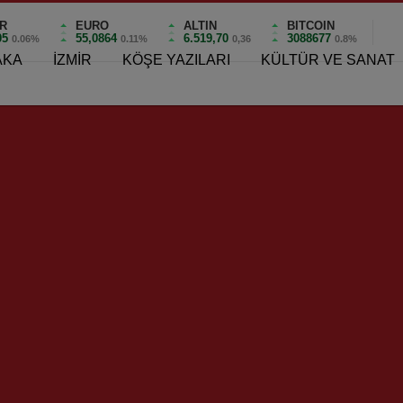
R
EURO
ALTIN
BITCOIN
05
55,0864
6.519,70
3088677
0.06%
0.11%
0,36
0.8%
AKA
İZMİR
KÖŞE YAZILARI
KÜLTÜR VE SANAT
ıyaka’da İzmir’in İlk Pump Track Bisiklet Parkuru Açılıyor!
r’in İlk Pump Track Bisikl
0
Bisiklet Parkuru Açılıyor!