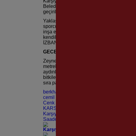
Karşıyaka’yı spor ve bisiklet kentine dönü
Belediyesi, bir ilke daha imza attı. İzmir’in
geçirildi. Parkurun açılışı 28 Temmuz Perş
Yaklaşık 2 yıl önce hayatını kaybeden Karş
sporcusu Zeynep Aslan’ın adını taşıyan pum
inşa edildi. Profesyonel sporcuların kullanm
kendilerini geliştirmesi için yapılan pump tr
İZBAN durağına da yakın olan parkura, İzmir
GECE VE GÜNDÜZ KULLANIMA UYGU
Zeynep Aslan Pump Track Bisiklet Parkuru’
metrekare asfaltla kaplanmış olan alan, ge
aydınlatma işlemleri ile birlikte tribünü de
bitkilendirilmesinde 11 palmiye, 20 adet ıhl
sıra parkın yeşil alanları bin 700 metrekare 
berkhan alptekin
cemil tugay
Cenk Karslı
KARSIYAKA BELEDİYESİ
Karşıyaka Bisiklet Parkuru
Saadet Çağlın
Karşıyaka Evrensel Çocuk Merkezi’nde Y