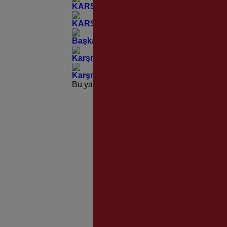
KARSAV’ın 30. Onur Yılına Muhteşem K
KARSAV Kuruluşunun 30. Onur Yılını Ko
Başkan Ünsal’dan Örnekköy Sanayi Sites
Karşıyaka’nın Yollarına Modern Dokunu
Karşıyaka’nın Çınarlarından Yürekleri I
Bu yazı yorumlara kapatılmıştır.