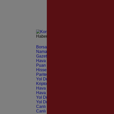
Haberleri güncel olarak e-postanızdan takip 
Borsa
CANLI
Namaz Vakitleri
ANLIK
Gazeteler
GÜNLÜK
Hava Durumu
TAHMİNİ
Puan Durumu
LİG
Hisseler
EKONOMİ
Pariteler
EKONOMİ
Yol Durumu
TRAFİK
Kripto Paralar
CANLI
Hava Durumu Light
Hava Durumu Dark
Yol Durumu Light
Yol Durumu Dark
Canlı Tv Light
Canlı Tv Dark