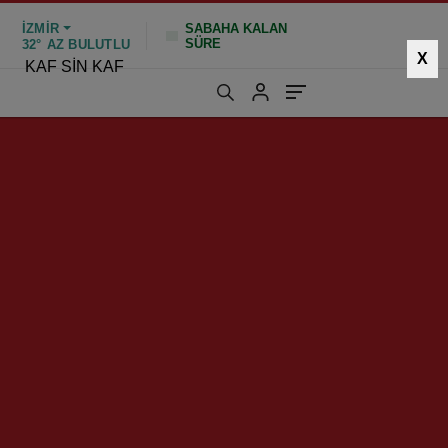
İZMIR
SABAHA KALAN
SÜRE
32°
AZ BULUTLU
X
KAF SİN KAF
499 kez okundu
|
Güncelleme: Ocak 26, 2025 10:44
et Parkuru
HIZLI YORUM YAP