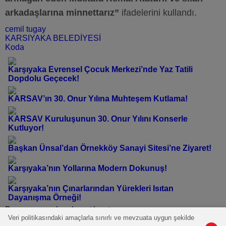
arkadaşlarına minnettarız”
ifadelerini kullandı.
cemil tugay
KARSIYAKA BELEDİYESİ
Koda
Karşıyaka Evrensel Çocuk Merkezi’nde Yaz Tatili
Dopdolu Geçecek!
KARSAV’ın 30. Onur Yılına Muhteşem Kutlama!
KARSAV Kuruluşunun 30. Onur Yılını Konserle
Kutluyor!
Başkan Ünsal’dan Örnekköy Sanayi Sitesi’ne Ziyaret!
Karşıyaka’nın Yollarına Modern Dokunuş!
Karşıyaka’nın Çınarlarından Yürekleri Isıtan
Dayanışma Örneği!
Bu yazı yorumlara kapatılmıştır.
Veri politikasındaki amaçlarla sınırlı ve mevzuata uygun şekilde