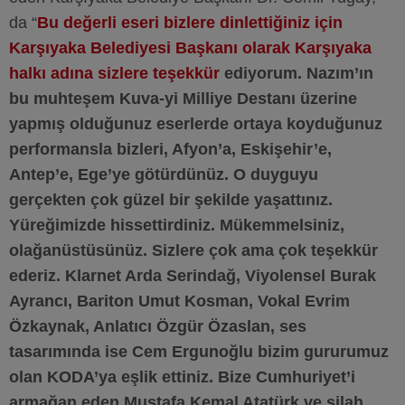
da “
Bu değerli eseri bizlere dinlettiğiniz için
Karşıyaka Belediyesi Başkanı olarak Karşıyaka
halkı adına sizlere teşekkür
ediyorum. Nazım’ın
bu muhteşem Kuva-yi Milliye Destanı üzerine
yapmış olduğunuz eserlerde ortaya koyduğunuz
performansla bizleri, Afyon’a, Eskişehir’e,
Antep’e, Ege’ye götürdünüz. O duyguyu
gerçekten çok güzel bir şekilde yaşattınız.
Yüreğimizde hissettirdiniz. Mükemmelsiniz,
olağanüstüsünüz. Sizlere çok ama çok teşekkür
ederiz. Klarnet Arda Serindağ, Viyolensel Burak
Ayrancı, Bariton Umut Kosman, Vokal Evrim
Özkaynak, Anlatıcı Özgür Özaslan, ses
tasarımında ise Cem Ergunoğlu bizim gururumuz
olan KODA’ya eşlik ettiniz. Bize Cumhuriyet’i
armağan eden Mustafa Kemal Atatürk ve silah