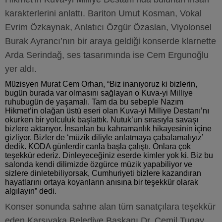
karakterlerini anlattı. Bariton Umut Kosman, Vokal
Evrim Özkaynak, Anlatıcı Özgür Özaslan, Viyolonsel
Burak Ayrancı’nın bir araya geldiği konserde klarnette
Arda Serindağ, ses tasarımında ise Cem Ergunoğlu
yer aldı.
Müzisyen Murat Cem Orhan, “Biz inanıyoruz ki bizlerin,
bugün burada var olmasını sağlayan o Kuva-yi Milliye
ruhu
bugün de yaşamalı. Tam da bu sebeple Nazım
Hikmet’in olağan üstü eseri olan Kuva-yi Milliye Destanı’nı
okurken bir yolculuk başlattık. Nutuk’un sırasıyla savaşı
bizlere aktarıyor. İnsanları bu kahramanlık hikayesinin içine
gizliyor. Bizler de ‘müzik diliyle anlatmaya çabalamalıyız’
dedik. KODA günlerdir canla başla çalıştı. Onlara çok
teşekkür ederiz. Dinleyeceğiniz eserde kimler yok ki. Biz bu
salonda kendi dilimizde özgürce müzik yapabiliyor ve
sizlere dinletebiliyorsak, Cumhuriyeti bizlere kazandıran
hayatlarını ortaya koyanların anısına bir teşekkür olarak
algılayın” dedi.
Konser sonunda sahne alan tüm sanatçılara teşekkür
eden Karşıyaka Belediye Başkanı Dr. Cemil Tugay,