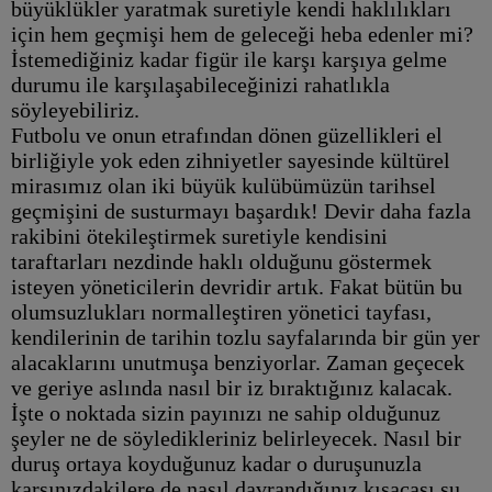
büyüklükler yaratmak suretiyle kendi haklılıkları
için hem geçmişi hem de geleceği heba edenler mi?
İstemediğiniz kadar figür ile karşı karşıya gelme
durumu ile karşılaşabileceğinizi rahatlıkla
söyleyebiliriz.
Futbolu ve onun etrafından dönen güzellikleri el
birliğiyle yok eden zihniyetler sayesinde kültürel
mirasımız olan iki büyük kulübümüzün tarihsel
geçmişini de susturmayı başardık! Devir daha fazla
rakibini ötekileştirmek suretiyle kendisini
taraftarları nezdinde haklı olduğunu göstermek
isteyen yöneticilerin devridir artık. Fakat bütün bu
olumsuzlukları normalleştiren yönetici tayfası,
kendilerinin de tarihin tozlu sayfalarında bir gün yer
alacaklarını unutmuşa benziyorlar. Zaman geçecek
ve geriye aslında nasıl bir iz bıraktığınız kalacak.
İşte o noktada sizin payınızı ne sahip olduğunuz
şeyler ne de söyledikleriniz belirleyecek. Nasıl bir
duruş ortaya koyduğunuz kadar o duruşunuzla
karşınızdakilere de nasıl davrandığınız kısacası şu