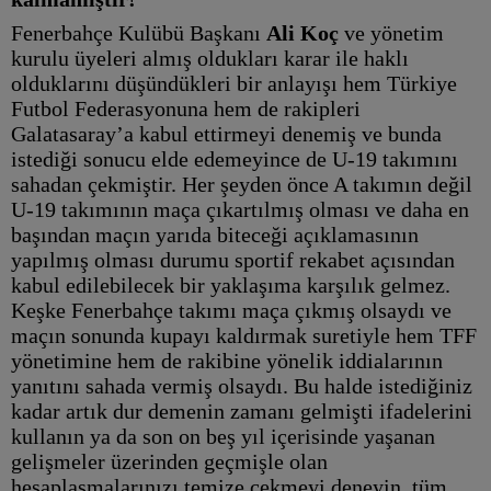
Fenerbahçe Kulübü Başkanı
Ali Koç
ve yönetim
kurulu üyeleri almış oldukları karar ile haklı
olduklarını düşündükleri bir anlayışı hem Türkiye
Futbol Federasyonuna hem de rakipleri
Galatasaray’a kabul ettirmeyi denemiş ve bunda
istediği sonucu elde edemeyince de U-19 takımını
sahadan çekmiştir. Her şeyden önce A takımın değil
U-19 takımının maça çıkartılmış olması ve daha en
başından maçın yarıda biteceği açıklamasının
yapılmış olması durumu sportif rekabet açısından
kabul edilebilecek bir yaklaşıma karşılık gelmez.
Keşke Fenerbahçe takımı maça çıkmış olsaydı ve
maçın sonunda kupayı kaldırmak suretiyle hem TFF
yönetimine hem de rakibine yönelik iddialarının
yanıtını sahada vermiş olsaydı. Bu halde istediğiniz
kadar artık dur demenin zamanı gelmişti ifadelerini
kullanın ya da son on beş yıl içerisinde yaşanan
gelişmeler üzerinden geçmişle olan
hesaplaşmalarınızı temize çekmeyi deneyin, tüm