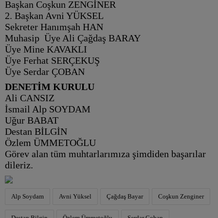
Başkan Coşkun ZENGİNER
2. Başkan Avni YÜKSEL
Sekreter Hanımşah HAN
Muhasip Üye Ali Çağdaş BARAY
Üye Mine KAVAKLI
Üye Ferhat SERÇEKUŞ
Üye Serdar ÇOBAN
DENETİM KURULU
Ali CANSIZ
İsmail Alp SOYDAM
Uğur BABAT
Destan BİLGİN
Özlem ÜMMETOĞLU
Görev alan tüm muhtarlarımıza şimdiden başarılar
dileriz.
Alp Soydam
Avni Yüksel
Çağdaş Bayar
Coşkun Zenginer
Destan Bilgin
Özlem Ümmetoğlu
Serdar Çoban