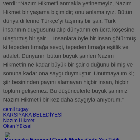
verdi: “Nazım Hikmet’i anmakla yetinemeyiz, Nazım
Hikmet bir yaşama biçimidir; onu anlamalıyız. Bütün
dünya dillerine Türkçe’yi taşımış bir şair, Türk
insanının duygusunu alıp dünyanın en ücra köşesine
ulaştırmış bir şair… İnsanlara öyle bir insan götürmüş
ki tepeden tırnağa sevgi, tepeden tırnağa eşitlik ve
adalet. Dünyanın bütün büyük şairleri Nazım
Hikmet’in ne kadar büyük bir şair olduğunu bilmiş ve
sonuna kadar ona saygı duymuştur. Unutmayalım ki;
şiir besininden payını alamayan hiçbir insan, hiçbir
toplum gelişemez. Bu düşüncelerle büyük şairimiz
Nazım Hikmet’i bir kez daha saygıyla anıyorum.”
cemil tugay
KARSIYAKA BELEDİYESİ
Nazım Hikmet
Okan Yüksel
Karşıyaka Evrensel Çocuk Merkezi’nde Yaz Tatili