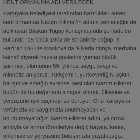
KENT ORMANINA ADI VERİLECEK
Karşıyaka Belediyesi tarafından hazırlıkları süren
kent ormanına Nazım Hikmet’in adının verileceğini de
açıklayan Başkan Tugay konuşmasında şu ifadeleri
kullandı: “15 Ocak 1902’de Selanik’te doğup, 3
Haziran 1963’te Moskova’da ‘Elveda dünya, merhaba
kâinat’ diyerek hayata gözlerine yuman büyük
şairimizi, ölümünün 59. yılında saygı, sevgi ve
minnetle anıyoruz. Türkçe’nin, yurtseverliğin, aşkın,
barışın ve emeğin evrensel sesi olan Nazım Hikmet;
bugün de bu değerlerin simgesi olarak, ülkesine ve
yeryüzüne ışık saçmayı sürdürüyor. Onu Karşıyaka
vefamızla ve saygımızla unutmayacak ve
unutturmayacağız. Nazım Hikmet adını, yalnızca
anıtıyla ve anma törenleriyle değil; hayata, kente,
ülkemize ve yeryüzüne bakışımızla yaşatacağız.