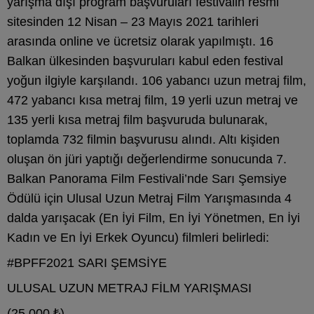
yarışma dışı program başvuruları festivalin resmi
sitesinden 12 Nisan – 23 Mayıs 2021 tarihleri
arasında online ve ücretsiz olarak yapılmıştı. 16
Balkan ülkesinden başvuruları kabul eden festival
yoğun ilgiyle karşılandı. 106 yabancı uzun metraj film,
472 yabancı kısa metraj film, 19 yerli uzun metraj ve
135 yerli kısa metraj film başvuruda bulunarak,
toplamda 732 filmin başvurusu alındı. Altı kişiden
oluşan ön jüri yaptığı değerlendirme sonucunda 7.
Balkan Panorama Film Festivali’nde Sarı Şemsiye
Ödülü için Ulusal Uzun Metraj Film Yarışmasında 4
dalda yarışacak (En İyi Film, En İyi Yönetmen, En İyi
Kadın ve En İyi Erkek Oyuncu) filmleri belirledi:
#BPFF2021 SARI ŞEMSİYE
ULUSAL UZUN METRAJ FİLM YARIŞMASI
(25.000 ₺)