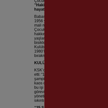
Çocukluk yıllarından itibaren Karşıyaka Sp
“Hakikaten bizim kanımız yeşil-kırmızı a
hayatım Karşıyaka Spor Kulübü”
dedi.
Babasının memuriyeti sebebiyle 20.05. 19
1956 yıllarında kutsal topraklar olan Karşı
mali müşavirlik yapmaya başladığını belirten
Çocukluk yıllarında Karşıyaka Spor Kulübü’
hakkında şunları kaydetti: “Çocukluktan iti
yaşlarındayken yelken şubesine gidip gelm
bisikletle ya da yürüyerek gidiyordum, o z
Kulübü’ne ait olmaya başladım. Artık hem ta
1980’lerin başında Serdar Zenger Ağabey’in
bırakmadım.”
KULÜP BAŞKANI
OLDUM
KSK’de bir dönem başkanlık görevinde bul
etti: “1986 yılında basketbol şubesinde idar
şampiyon olduk ve bu 1. Lig için bir ilkti. 
kaos ortamı oluştu. Yönetim kurulu başkanlığ
bu işi yaparız dedik. O sene kulüp başkanı 
görevime devam ettim. Tüm branşlarımız iç
yönetimleri için imkanlar her zaman biraz zo
sıkıntılar eksik olmadı.”
“25 SENEDE 2 BİN
500 SPORCU”