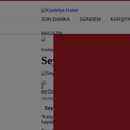
SON DAKİKA
GÜNDEM
KARŞIY
MAGAZİN
Kordelya Haber
KÖŞE YAZILARI
Seyhan Evlioğ
Seyhan Evlioğlu; 
0
BEĞENDİM
ABONE OL
News
Seyhan Evlioğlu; “Karşıyaka’nın Yaşay
“Karşıyaka’nın Yaşayan Efsaneleri” köşesi
hayatını adadığı KSK Yelken Şubesi’nde çe