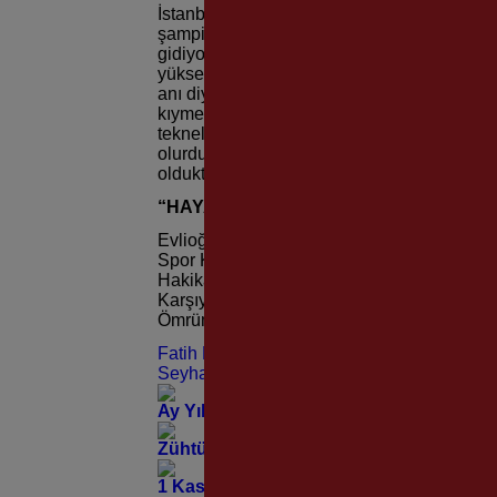
İstanbul’da kutlama yapmanın başka bir du
şam
piyon olduğumuz sene İspanya Pao’ya 
gidiyoruz. Uçaktayız ha düştü ha düşecek 
yükselmiyormuş, orada da hava boşlukları 
anı diyebilirim. Yelken takımıyla onlarca d
kıymetli olmakla birlikte bir tanesini hiç un
teknelerde Türkiye Şampiyonu olduk. Bu şam
olurdu. Çünkü yelken de bu iki şehir başı ç
olduktan sonra bunu İstanbul’da kutlamak ço
“HAYATIM
KARŞIYAKA”
Evlioğlu Karşıyaka ve Karşıyaka Spor Kulüb
Spor Kulübü 1912’de kuruldu. Benim gençlik 
Hakikaten bizim kanımız yeşil-kırmızı akard
Karşıyaka Spor Kulübü. Her zaman hayatımı
Ömrümün yettiği kadar Karşıyaka Spor Kul
Fatih Diniz
Seyhan Evlioğlu
Ay Yıldız Armamızda, Atatürk Sevgisi 
Zühtü Bey ve Mustafa Kemal Paşa Aynı
1 Kasım 1912’den Bugüne; “Direnişin ve