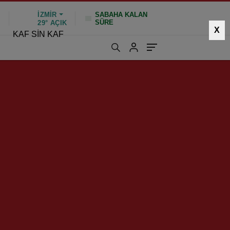
İZMIR
SABAHA KALAN
SÜRE
%
29°
AÇIK
X
KAF SİN KAF
556 kez okundu
|
Güncelleme: Ocak 26, 2025 10:47
neleri!”
HIZLI YORUM YAP
GÖNDER