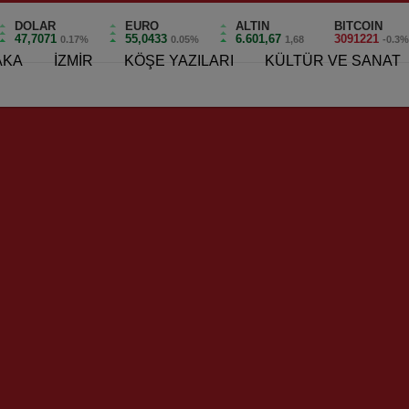
DOLAR
EURO
ALTIN
BITCOIN
47,7071
55,0433
6.601,67
3091221
0.17%
0.05%
1,68
-0.3
AKA
İZMİR
KÖŞE YAZILARI
KÜLTÜR VE SANAT
lu; “Karşıyaka’nın Yaşayan Efsaneleri!”
“Karşıyaka’nın Yaşayan Efsa
0
an Efsaneleri!”
nin konuğu, Karşıyaka Spor Kulübü’nde yöneticilik yapan,
şitli başarılara imza atan Seyhan Evlioğlu…