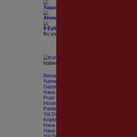
Yaşasın Cumhuriyeti Kuranlar… Ve Bana 
Ahmet Talimciler; Her Yerden Geliyorlar!
9 Eylül Güzel İzmir’in Küllerinden Doğ
Bu yazı yorumlara kapatılmıştır.
Haberleri güncel olarak e-postanızdan takip 
Borsa
CANLI
Namaz Vakitleri
ANLIK
Gazeteler
GÜNLÜK
Hava Durumu
TAHMİNİ
Puan Durumu
LİG
Hisseler
EKONOMİ
Pariteler
EKONOMİ
Yol Durumu
TRAFİK
Kripto Paralar
CANLI
Hava Durumu Light
Hava Durumu Dark
Yol Durumu Light