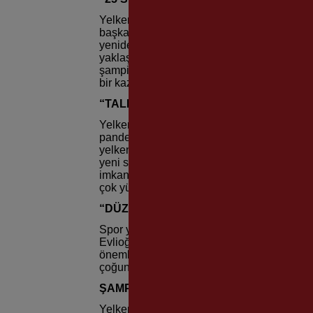
Yelken şubesinde 25 yılını
doldurduğunu ka
başka arkadaşlarımıza devrettik. Ben 3-4 se
yeniden yönetim kuruluna girdim ve yelken
yaklaşık 2 bin 500 sporcu yerleştirdik. Üç
şampiyonlukları, ulusal ve uluslararası çeşi
bir kazanıma sahibiz” dedi.
“TALEP ÇOK,
İMKAN YOK”
Yelkene çok fazla talep olduğunu fakat imkan
pandemi etkisiyle son derece sıkıntılı gün
yelken ile ilgilenen yeni çocuklarımız var.
yeni sporcumuz var, 8 sporcumuz da hala Mil
imkanlar yeterli olmuyor. Çünkü her bir kur
çok yüksek” diye konuştu.
“DÜZGÜN İNSANLAR
YETİŞİYOR”
Spor yapan insanların kötü alışkanlıklardan 
Evlioğlu, “Yelken oldukça zor bir branş ama
önemlisi spor yaptıkları için kötü alışkanlı
çoğunlukla düzgün insanlar çıkıyor içimizd
ŞAMPİYONLUK
KUTLAMASI
Yelkende özellikle İstanbul takımlarının ç