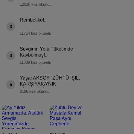
12026 kez okundu
Rembetiko!..
3
11754 kez okundu
Sevginin Yolu Tüketimde
Kaybolmuş!..
4
11089 kez okundu
Yaşar AKSOY “ZÜHTÜ IŞIL,
KARŞIYAKA’NIN
5
SİMGESİDİR!”
8106 kez okundu