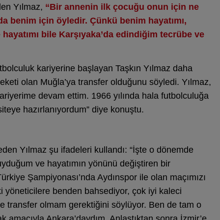
eden Yılmaz,
“Bir annenin ilk çocuğu onun için ne
da benim için öyledir. Çünkü benim hayatımı,
 hayatımı bile Karşıyaka’da edindiğim tecrübe ve
tbolculuk kariyerine başlayan Taşkın Yılmaz daha
eketi olan Muğla’ya transfer olduğunu söyledi. Yılmaz,
ariyerime devam ettim. 1966 yılında hala futbolculuğa
iteye hazırlanıyordum” diye konuştu.
den Yılmaz şu ifadeleri kullandı: “İşte o dönemde
uyduğum ve hayatımın yönünü değiştiren bir
Türkiye Şampiyonası’nda Aydınspor ile olan maçımızı
yöneticilere benden bahsediyor, çok iyi kaleci
 transfer olmam gerektiğini söylüyor. Ben de tam o
mak amacıyla Ankara’daydım. Anlaştıktan sonra İzmir’e