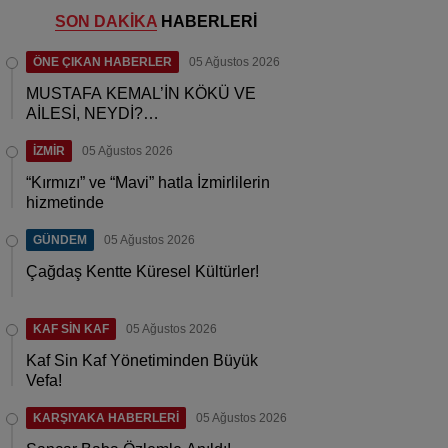
SON DAKİKA
HABERLERİ
ÖNE ÇIKAN HABERLER
05 Ağustos 2026
MUSTAFA KEMAL’İN KÖKÜ VE
AİLESİ, NEYDİ?…
İZMİR
05 Ağustos 2026
“Kırmızı” ve “Mavi” hatla İzmirlilerin
hizmetinde
GÜNDEM
05 Ağustos 2026
Çağdaş Kentte Küresel Kültürler!
KAF SİN KAF
05 Ağustos 2026
Kaf Sin Kaf Yönetiminden Büyük
Vefa!
KARŞIYAKA HABERLERİ
05 Ağustos 2026