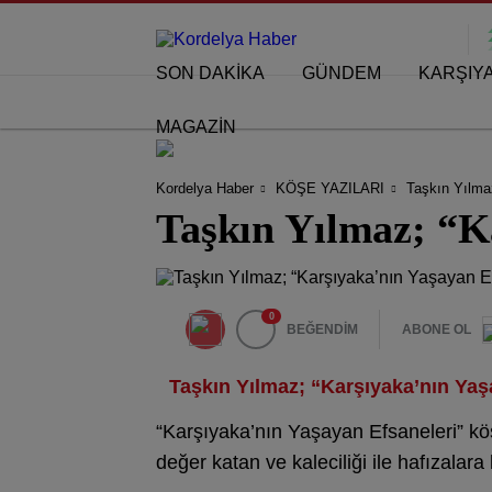
SON DAKİKA
GÜNDEM
KARŞIY
MAGAZİN
Kordelya Haber
KÖŞE YAZILARI
Taşkın Yılmaz
Taşkın Yılmaz; “K
0
BEĞENDİM
ABONE OL
Taşkın Yılmaz; “Karşıyaka’nın Yaş
“Karşıyaka’nın Yaşayan Efsaneleri” k
değer katan ve kaleciliği ile hafızala