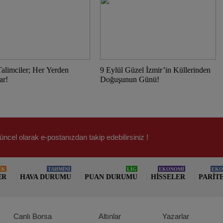
alimciler; Her Yerden
9 Eylül Güzel İzmir’in Küllerinden
ar!
Doğuşunun Günü!
üncel olarak e-postanızdan takip edebilirsiniz !
ÜK
TAHMİNİ
LİG
EKONOMİ
EKO
ER
HAVA DURUMU
PUAN DURUMU
HISSELER
PARIT
Canlı Borsa
Altınlar
Yazarlar