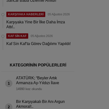
Sancar Baba Özlemle Anıldı!
KARŞIYAKA HABERLERİ
05 Ağustos 2026
Karşıyaka Yine Bir İlke Daha İmza
Attı!..
KAF SİN KAF
05 Ağustos 2026
Kaf Sin Kaf’ta Görev Dağılımı Yapıldı!
KATEGORİNİN POPÜLERLERİ
ATATÜRK; “Beyler Artık
Armanıza Ay-Yıldızı İlave
1
Edeceksiniz!”
14990 kez okundu
Bir Karşıyakalı Bir Anı Argun
Akmoral!..
2