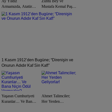
Ay Yıldız
Zühtü Bey ve
Armamızda, Atatürk
Mustafa Kemal Paşa
Sevgisi Yüreğimizde
Aynı Cephede!
Sonsuza Kadar
Yaşayacak!
1 Kasım 1912’den Bugüne; “Direnişin ve
Onurun Adıdır Kaf Sin Kaf!”
Yaşasın Cumhuriyeti
Ahmet Talimciler;
Kuranlar… Ve Bana
Her Yerden
Niçin Ödül
Geliyorlar!