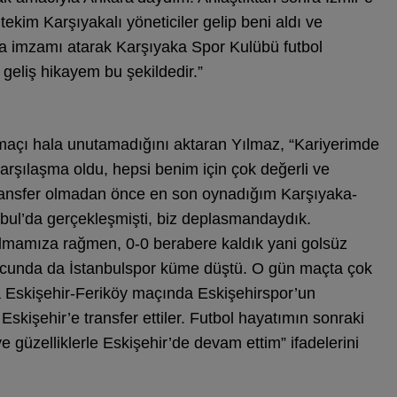
tekim Karşıyakalı yöneticiler gelip beni aldı ve
da imzamı atarak Karşıyaka Spor Kulübü futbol
 geliş hikayem bu şekildedir.”
ı maçı hala unutamadığını aktaran Yılmaz, “Kariyerimde
şılaşma oldu, hepsi benim için çok değerli ve
 transfer olmadan önce en son oynadığım Karşıyaka-
nbul’da gerçekleşmişti, biz deplasmandaydık.
mamıza rağmen, 0-0 berabere kaldık yani golsüz
ucunda da İstanbulspor küme düştü. O gün maçta çok
a Eskişehir-Feriköy maçında Eskişehirspor’un
Eskişehir’e transfer ettiler. Futbol hayatımın sonraki
e güzelliklerle Eskişehir’de devam ettim” ifadelerini