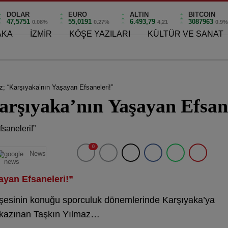
DOLAR
EURO
ALTIN
BITCOIN
47,5751
55,0191
6.493,79
3087963
0.08%
0.27%
4,21
0.9
AKA
İZMİR
KÖŞE YAZILARI
KÜLTÜR VE SANAT
; “Karşıyaka’nın Yaşayan Efsaneleri!”
arşıyaka’nın Yaşayan Efsan
0
News
ayan Efsaneleri!”
öşesinin konuğu sporculuk dönemlerinde Karşıyaka’ya
ra kazınan Taşkın Yılmaz…