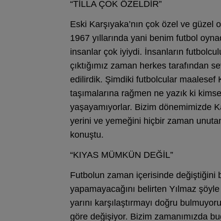
“TİLLA ÇOK ÖZELDİR”
Eski Karşıyaka’nın çok özel ve güzel
1967 yıllarında yani benim futbol oyna
insanlar çok iyiydi. İnsanların futbol
çıktığımız zaman herkes tarafından sevi
edilirdik. Şimdiki futbolcular maalese
taşımalarına rağmen ne yazık ki kimse
yaşayamıyorlar. Bizim dönemimizde Kar
yerini ve yemeğini hiçbir zaman unuta
konuştu.
“KIYAS MÜMKÜN DEĞİL”
Futbolun zaman içerisinde değiştiğini 
yapamayacağını belirten Yılmaz şöyle
yarını karşılaştırmayı doğru bulmuyo
göre değişiyor. Bizim zamanımızda bug