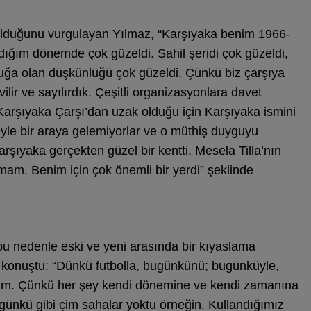
 olduğunu vurgulayan Yılmaz, “Karşıyaka benim 1966-
dığım dönemde çok güzeldi. Sahil şeridi çok güzeldi,
culuğa olan düşkünlüğü çok güzeldi. Çünkü biz çarşıya
lir ve sayılırdık. Çeşitli organizasyonlara davet
f Karşıyaka Çarşı’dan uzak olduğu için Karşıyaka ismini
yle bir araya gelemiyorlar ve o müthiş duyguyu
şıyaka gerçekten güzel bir kentti. Mesela Tilla’nın
mam. Benim için çok önemli bir yerdi” şeklinde
bu nedenle eski ve yeni arasında bir kıyaslama
 konuştu: “Dünkü futbolla, bugünkünü; bugünküyle,
rum. Çünkü her şey kendi dönemine ve kendi zamanına
ünkü gibi çim sahalar yoktu örneğin. Kullandığımız