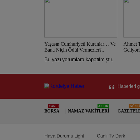
Yaşasın Cumhuriyeti Kuranlar… Ve
Ahmet T
Bana Niçin Ödül Vermezler?..
Geliyorl
Bu yazı yorumlara kapatılmıştır.
Haberleri g
CANLI
ANLIK
GÜNL
BORSA
NAMAZ VAKITLERI
GAZETEL
Hava Durumu Light
Canlı Tv Dark