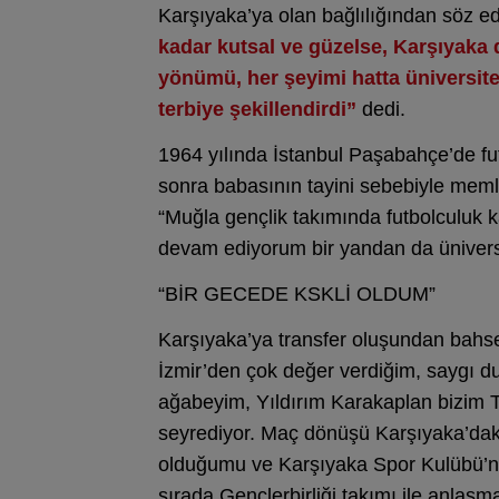
Karşıyaka’ya olan bağlılığından söz 
kadar kutsal ve güzelse, Karşıyaka 
yönümü, her şeyimi hatta üniversite
terbiye şekillendirdi”
dedi.
1964 yılında İstanbul Paşabahçe’de fu
sonra babasının tayini sebebiyle meml
“Muğla gençlik takımında futbolculuk k
devam ediyorum bir yandan da ünivers
“BİR GECEDE KSKLİ OLDUM”
Karşıyaka’ya transfer oluşundan bahse
İzmir’den çok değer verdiğim, saygı d
ağabeyim, Yıldırım Karakaplan bizim 
seyrediyor. Maç dönüşü Karşıyaka’daki 
olduğumu ve Karşıyaka Spor Kulübü’ne
sırada Gençlerbirliği takımı ile anlaş