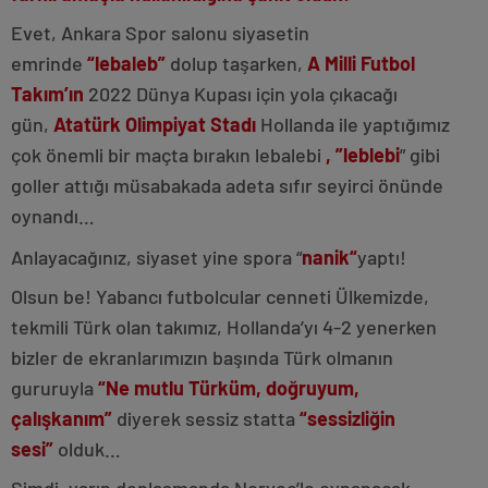
Evet, Ankara Spor salonu siyasetin
emrinde
“lebaleb”
dolup taşarken,
A Milli Futbol
Takım’ın
2022 Dünya Kupası için yola çıkacağı
gün,
Atatürk Olimpiyat Stadı
Hollanda ile yaptığımız
çok önemli bir maçta bırakın lebalebi
, ”leblebi
” gibi
goller attığı müsabakada adeta sıfır seyirci önünde
oynandı…
Anlayacağınız, siyaset yine spora “
nanik“
yaptı!
Olsun be! Yabancı futbolcular cenneti Ülkemizde,
tekmili Türk olan takımız, Hollanda’yı 4-2 yenerken
bizler de ekranlarımızın başında Türk olmanın
gururuyla
“Ne mutlu Türküm, doğruyum,
çalışkanım”
diyerek sessiz statta
“sessizliğin
sesi”
olduk…
Şimdi, yarın deplasmanda Norveç’le oynanacak