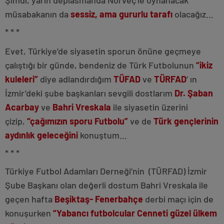
müsabakanın da
sessiz, ama gururlu tarafı
olacağız…
* * *
Evet, Türkiye’de siyasetin sporun önüne geçmeye
çalıştığı bir günde, bendeniz de Türk Futbolunun
“ikiz
kuleleri”
diye adlandırdığım
TÜFAD
ve
TÜRFAD
’ ın
İzmir’deki şube başkanları sevgili dostlarım
Dr. Şaban
Acarbay
ve
Bahri Vreskala
ile siyasetin üzerini
çizip,
“çağımızın sporu Futbolu”
ve de
Türk gençlerinin
aydınlık geleceğini
konuştum…
* * *
Türkiye Futbol Adamları Derneği’nin (TÜRFAD) İzmir
Şube Başkanı olan değerli dostum Bahri Vreskala ile
geçen hafta
Beşiktaş- Fenerbahçe
derbi maçı için de
konuşurken
“Yabancı futbolcular Cenneti güzel ülkem