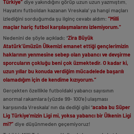
Türkiye”
diye yakındığını görüp uzun uzun yazmıştım.
Hayatını futboldan kazanan Vreskala’ ya hangi maçları
izlediğini sorduğumda şu ilginç cevabı aldım:
“Milli
maçlar hariç futbol karşılaşmalarını izlemiyorum.”
Nedenini de şöyle açıkladı; “
Zira Büyük
Atatürk’ümüzün Ülkemizi emanet ettiği gençlerimizin
haklarının yenmesine sebep olan yabancı ve devşirme
sporcuların çokluğu beni çok üzmektedir. O kadar ki,
uzun yıllar bu konuda verdiğim mücadelede başarılı
olamadığım için de kendime kızıyorum.”
Gerçekten özellikle futboldaki yabancı sayısının
anormal rakamlara (yüzde 99- 100’e) ulaşması
karşısında Vreskala’ nın da dediği gibi “
acaba bu Süper
Lig Türkiye’mizin Ligi mi, yoksa yabancı bir Ülkenin Ligi
mi?”
diye düşünmeden geçemiyoruz!