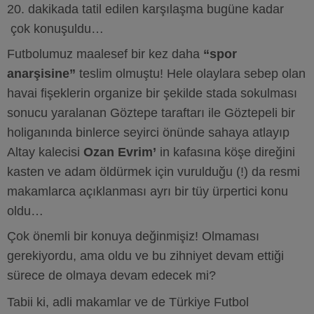
20. dakikada tatil edilen karşılaşma bugüne kadar
çok konuşuldu…
Futbolumuz maalesef bir kez daha
“spor
anarşisine”
teslim olmuştu! Hele olaylara sebep olan
havai fişeklerin organize bir şekilde stada sokulması
sonucu yaralanan Göztepe taraftarı ile Göztepeli bir
holiganında binlerce seyirci önünde sahaya atlayıp
Altay kalecisi
Ozan Evrim’
in kafasına köşe direğini
kasten ve adam öldürmek için vurulduğu (!) da resmi
makamlarca açıklanması ayrı bir tüy ürpertici konu
oldu…
Çok önemli bir konuya değinmişiz! Olmaması
gerekiyordu, ama oldu ve bu zihniyet devam ettiği
sürece de olmaya devam edecek mi?
Tabii ki, adli makamlar ve de Türkiye Futbol