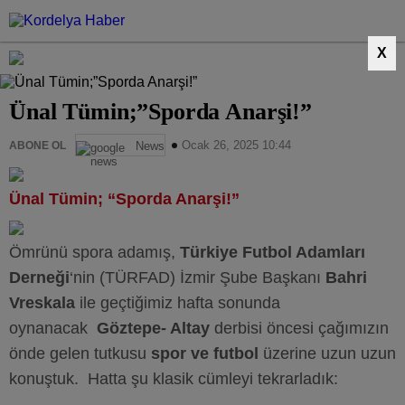
X
Ünal Tümin;”Sporda Anarşi!”
Ocak 26, 2025 10:44
ABONE OL
News
Ünal Tümin; “Sporda Anarşi!”
Ömrünü spora adamış,
Türkiye Futbol Adamları
Derneği
‘nin (TÜRFAD) İzmir Şube Başkanı
Bahri
Vreskala
ile geçtiğimiz hafta sonunda
oynanacak
Göztepe- Altay
derbisi öncesi çağımızın
önde gelen tutkusu
spor ve futbol
üzerine uzun uzun
konuştuk. Hatta şu klasik cümleyi tekrarladık: