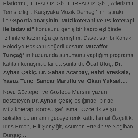
Platformu, TÜFAD İz. Şb. TÜRFAD İz. Şb. , Atletizm İl
Temsilciliği , Karşıyaka Müzik Derneği’ nin iştiraki
ile
“Sporda anarşinin, Müzikoterapi ve Psikoterapi
ile tedavisi”
konusunu geniş bir kadro eşliğinde
zihinlere kazımağa çalışmıştım. Davet sahibi Konak
Belediye Başkanı değerli dostum
Muzaffer
Tunçağ’
ın huzurunda sunumunu yaptığım programa
katılan konuşmacılar da şunlardı:
Öcal Uluç, Dr.
Ayhan Çekiç, Dr. Şaban Acarbay, Bahri Vreskala,
Yavuz Tunç, Sancar Maruflu ve Okan Yüksel….
Koyu Göztepeli ve Göztepe Marşını yazan
besteleyen
Dr. Ayhan Çekiç
eşliğinde bir de
Müzikoterapi Korosu şefi İsmail Özçeltik ve şu
solistler bu anlamlı geceye renk kattı: İsmail Özçeltik,
İdris Ercan, Elif Şenyiğit, Asuman Ertekin ve Nagihan
Durguç…