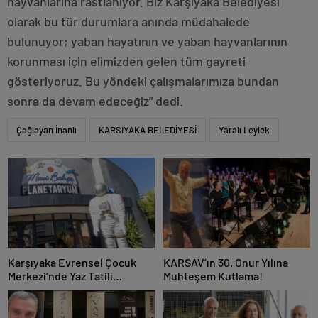
hayvanlarına rastlanıyor. Biz Karşıyaka Belediyesi
olarak bu tür durumlara anında müdahalede
bulunuyor; yaban hayatının ve yaban hayvanlarının
korunması için elimizden gelen tüm gayreti
gösteriyoruz. Bu yöndeki çalışmalarımıza bundan
sonra da devam edeceğiz” dedi.
Çağlayan İnanlı
KARSIYAKA BELEDİYESİ
Yaralı Leylek
Karşıyaka Evrensel Çocuk
KARSAV’ın 30. Onur Yılına
Merkezi’nde Yaz Tatili
Muhteşem Kutlama!
Dopdolu Geçecek!