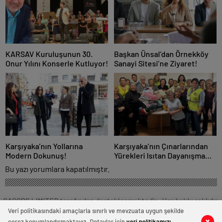
KARSAV Kuruluşunun 30.
Başkan Ünsal’dan Örnekköy
Onur Yılını Konserle Kutluyor!
Sanayi Sitesi’ne Ziyaret!
Karşıyaka’nın Yollarına
Karşıyaka’nın Çınarlarından
Modern Dokunuş!
Yürekleri Isıtan Dayanışma
Örneği!
Bu yazı yorumlara kapatılmıştır.
CAGORS LIMITED tarafından desteklenmektedir . Her hakkı saklıdır.
Veri politikasındaki amaçlarla sınırlı ve mevzuata uygun şekilde
çerez konumlandırmaktayız. Detaylar için
veri politikamızı
0
0