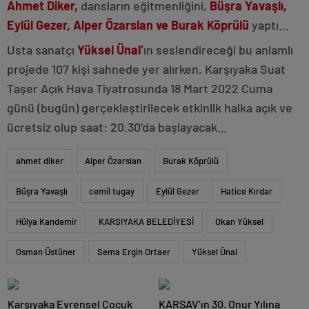
Ahmet Diker,
dansların eğitmenliğini,
Büşra Yavaşlı,
Eylül Gezer, Alper Özarslan ve Burak Köprülü
yaptı…
Usta sanatçı
Yüksel Ünal’
ın seslendireceği bu anlamlı
projede 107 kişi sahnede yer alırken, Karşıyaka Suat
Taşer Açık Hava Tiyatrosunda 18 Mart 2022 Cuma
günü (bugün) gerçekleştirilecek etkinlik halka açık ve
ücretsiz olup saat: 20.30’da başlayacak…
ahmet diker
Alper Özarslan
Burak Köprülü
Büşra Yavaşlı
cemil tugay
Eylül Gezer
Hatice Kırdar
Hülya Kandemir
KARSIYAKA BELEDİYESİ
Okan Yüksel
Osman Üstüner
Sema Ergin Ortaer
Yüksel Ünal
Karşıyaka Evrensel Çocuk
KARSAV’ın 30. Onur Yılına