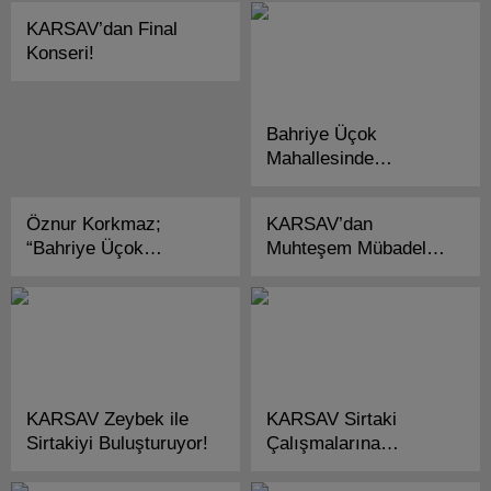
KARSAV’dan Final
Konseri!
Bahriye Üçok
Mahallesinde
Muhteşem Şenlik!
Öznur Korkmaz;
KARSAV’dan
“Bahriye Üçok
Muhteşem Mübadele
Mahalle Şenliğinin
Konseri!
Solisti!”
KARSAV Zeybek ile
KARSAV Sirtaki
Sirtakiyi Buluşturuyor!
Çalışmalarına
Başlıyor!