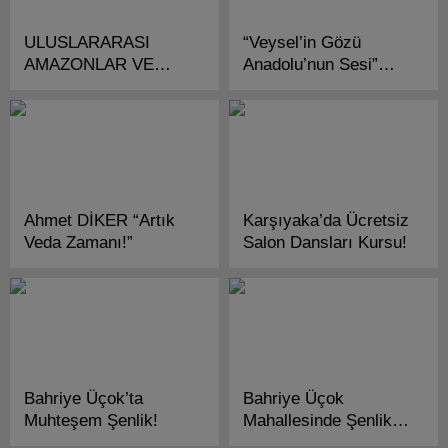
ULUSLARARASI
“Veysel’in Gözü
AMAZONLAR VE
Anadolu’nun Sesi”
TİTANLAR ÖDÜLLERİ
Konserine
SAHİPLERİNİ
Davetlisiniz!
BULDU!
Ahmet DİKER “Artık
Karşıyaka’da Ücretsiz
Veda Zamanı!”
Salon Dansları Kursu!
Bahriye Üçok’ta
Bahriye Üçok
Muhteşem Şenlik!
Mahallesinde Şenlik
Var!