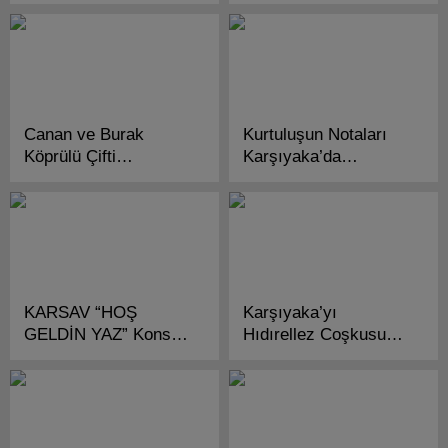
Çalışmalarına
Mart’ta Anlamlı
Başlıyor!
Gösteri “Bir Ulus
Doğuyor!”
Canan ve Burak
Kurtuluşun Notaları
Köprülü Çifti
Karşıyaka’da
Mutluluğa Yelken Açtı!
Buluşuyor!
KARSAV “HOŞ
Karşıyaka’yı
GELDİN YAZ” Konseri
Hıdırellez Coşkusu
ile Sanatseverleri
Sardı!
Buluşturuyor!…