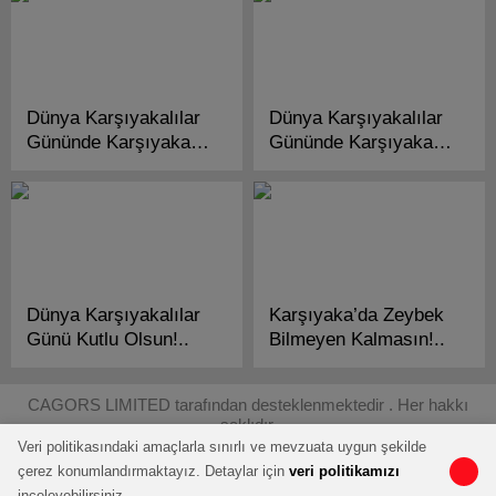
Dünya Karşıyakalılar
Dünya Karşıyakalılar
Gününde Karşıyaka
Gününde Karşıyaka
Zeybeği!..
Zeybeği!..
Dünya Karşıyakalılar
Karşıyaka’da Zeybek
Günü Kutlu Olsun!..
Bilmeyen Kalmasın!..
CAGORS LIMITED tarafından desteklenmektedir . Her hakkı
saklıdır.
Veri politikasındaki amaçlarla sınırlı ve mevzuata uygun şekilde
çerez konumlandırmaktayız. Detaylar için
veri politikamızı
inceleyebilirsiniz.