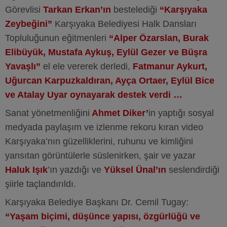
Görevlisi
Tarkan Erkan’ın
bestelediği
“Karşıyaka
Zeybeğini”
Karşıyaka Belediyesi Halk Dansları
Topluluğunun eğitmenleri
“Alper
Özarslan, Burak
Elibüyük, Mustafa Aykuş, Eylül Gezer ve Büşra
Yavaşlı”
el ele vererek derledi,
Fatmanur Aykurt,
Uğurcan Karpuzkaldıran, Ayça Ortaer, Eylül Bice
ve Atalay Uyar
oynayarak destek verdi
…
Sanat yönetmenliğini
Ahmet Diker’
in yaptığı sosyal
medyada paylaşım ve izlenme rekoru kıran video
Karşıyaka’nın güzelliklerini, ruhunu ve kimliğini
yansıtan görüntülerle süslenirken, şair ve yazar
Haluk Işık
’ın yazdığı ve
Yüksel Ünal’ın
seslendirdiği
şiirle taçlandırıldı.
Karşıyaka Belediye Başkanı Dr. Cemil Tugay:
“Yaşam biçimi, düşünce yapısı, özgürlüğü ve