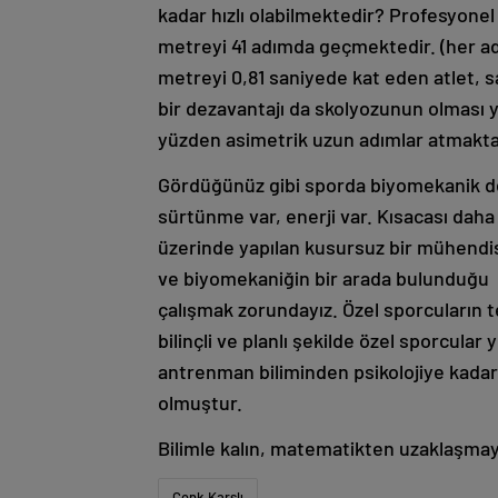
kadar hızlı olabilmektedir? Profesyonel
metreyi 41 adımda geçmektedir. (her ad
metreyi 0,81 saniyede kat eden atlet, s
bir dezavantajı da skolyozunun olması
yüzden asimetrik uzun adımlar atmakta
Gördüğünüz gibi sporda biyomekanik deyin
sürtünme var, enerji var. Kısacası dah
üzerinde yapılan kusursuz bir mühendislik
ve biyomekaniğin bir arada bulunduğu 
çalışmak zorundayız. Özel sporcuların t
bilinçli ve planlı şekilde özel sporcula
antrenman biliminden psikolojiye kadar
olmuştur.
Bilimle kalın, matematikten uzaklaşma
Cenk Karslı