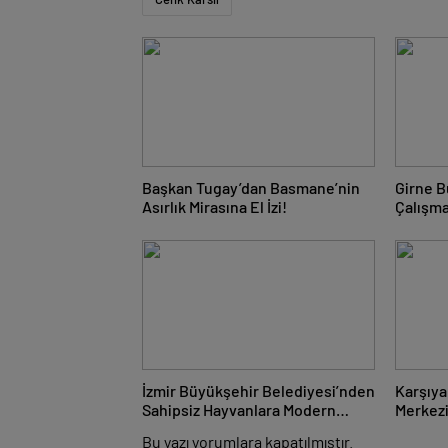
Başkan Tugay’dan Basmane’nin
Girne B
Asırlık Mirasına El İzi!
Çalışma
İzmir Büyükşehir Belediyesi’nden
Karşıy
Sahipsiz Hayvanlara Modern
Merkezi
Bakımevi!
Geçece
Bu yazı yorumlara kapatılmıştır.