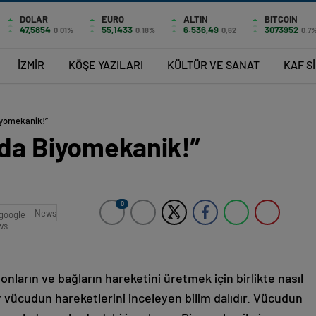
DOLAR
EURO
ALTIN
BITCOIN
47,5854
55,1433
6.536,49
3073952
0.01%
0.18%
0,62
0.7
İZMİR
KÖŞE YAZILARI
KÜLTÜR VE SANAT
KAF S
iyomekanik!”
rda Biyomekanik!”
0
News
nların ve bağların hareketini üretmek için birlikte nasıl
bir vücudun hareketlerini inceleyen bilim dalıdır. Vücudun