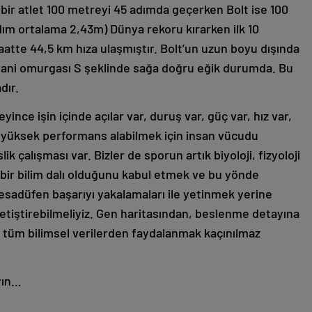
 bir atlet 100 metreyi 45 adımda geçerken Bolt ise 100
ım ortalama 2,43m) Dünya rekoru kırarken ilk 10
aatte 44,5 km hıza ulaşmıştır. Bolt’un uzun boyu dışında
 yani omurgası S şeklinde sağa doğru eğik durumda. Bu
dır.
ce işin içinde açılar var, duruş var, güç var, hız var,
a yüksek performans alabilmek için insan vücudu
 çalışması var. Bizler de sporun artık biyoloji, fizyoloji
bir bilim dalı olduğunu kabul etmek ve bu yönde
esadüfen başarıyı yakalamaları ile yetinmek yerine
r yetiştirebilmeliyiz. Gen haritasından, beslenme detayına
 tüm bilimsel verilerden faydalanmak kaçınılmaz
yın…