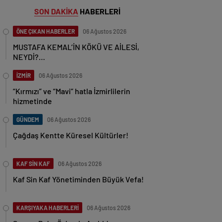
SON DAKİKA
HABERLERİ
ÖNE ÇIKAN HABERLER
06 Ağustos 2026
MUSTAFA KEMAL’İN KÖKÜ VE AİLESİ,
NEYDİ?…
İZMİR
06 Ağustos 2026
“Kırmızı” ve “Mavi” hatla İzmirlilerin
hizmetinde
GÜNDEM
06 Ağustos 2026
Çağdaş Kentte Küresel Kültürler!
KAF SİN KAF
06 Ağustos 2026
Kaf Sin Kaf Yönetiminden Büyük Vefa!
KARŞIYAKA HABERLERİ
06 Ağustos 2026