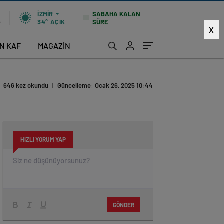
SABAHA KALAN
İZMIR
SÜRE
%
34°
AÇIK
X
İN KAF
MAGAZİN
646 kez okundu
|
Güncelleme: Ocak 26, 2025 10:44
HIZLI YORUM YAP
GÖNDER