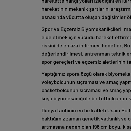
harekette hangi yolları izlediğini en k
hareketinin mekanik şartlarını araştırm
esnasında vücutta oluşan değişimler ö
Spor ve Egzersiz Biyomekanikçileri, m
elde etmek için vücudu hareket ettirm
riskini de en aza indirmeyi hedefler. 
değerlendirilmesi, antrenman teknikleri
spor gereçleri ve egzersiz aletlerinin t
Yaptığımız spora özgü olarak biyomekani
voleybolcunun sıçraması ve smaç yapmas
basketbolcunun sıçraması ve smaç yapma
koşu biyomekaniği ile bir futbolcunun ko
Dünya tarihinin en hızlı atleti Usain Bol
baktığımız zaman genetik yatkınlık ve 
artmasına neden olan 196 cm boyu, kıs