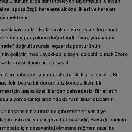
armaşık durumlarda dahi inceleyen Biyomekanik, insan
akta, spora özgü harekete ait özellikleri ve hareket
lçülmektedir.
ekanik kavramları kullanarak en yüksek performansı
enin en uygun yolunu değerlendirirken, yaralanma
Bu hedef doğrultusunda, egzersiz posturünün
nin geliştirilmesi, ayakkabı dizaynı da dahil olmak üzere
asarlanması alanın bir parçasıdır.
kten bahsederken mutlaka farklılıklar olacaktır. Bir
ı için başka bir durum söz konusu iken, bir
sı için başka özelliklerden bahsederiz. Bir atletin
şu biyomekaniği arasında da farklılıklar olacaktır.
t’un başarısının altında ne gibi etkenler var diye
olağan üstü çalışması göze batmaktadır. Hava direncinin
a mesafe için dezavantaj olmasına rağmen nasıl bu