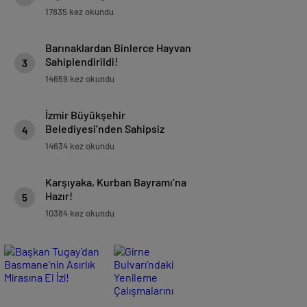
Ödenmez!”
17835 kez okundu
Barınaklardan Binlerce Hayvan
Sahiplendirildi!
3
14659 kez okundu
İzmir Büyükşehir
Belediyesi’nden Sahipsiz
4
Hayvanlara Modern Bakımevi!
14634 kez okundu
Karşıyaka, Kurban Bayramı’na
Hazır!
5
10384 kez okundu