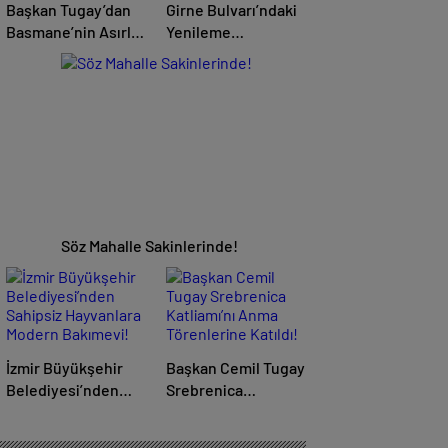
Başkan Tugay’dan
Girne Bulvarı’ndaki
Basmane’nin Asırlık
Yenileme
Mirasına El İzi!
Çalışmalarını
Tamamladı!..
Söz Mahalle Sakinlerinde!
İzmir Büyükşehir
Başkan Cemil Tugay
Belediyesi’nden
Srebrenica
Sahipsiz Hayvanlara
Katliamı’nı Anma
Modern Bakımevi!
Törenlerine Katıldı!