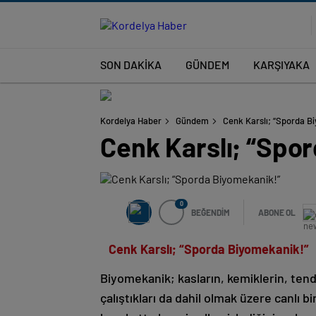
SON DAKİKA
GÜNDEM
KARŞIYAKA
Kordelya Haber
Gündem
Cenk Karslı; “Sporda B
Cenk Karslı; “Spo
0
BEĞENDİM
ABONE OL
Cenk Karslı; “Sporda Biyomekanik!”
Biyomekanik; kasların, kemiklerin, tendo
çalıştıkları da dahil olmak üzere canlı 