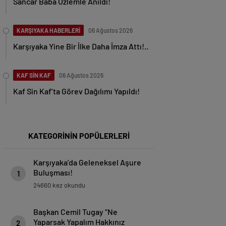
Sancar Baba Özlemle Anıldı!
KARŞIYAKA HABERLERİ
06 Ağustos 2026
Karşıyaka Yine Bir İlke Daha İmza Attı!..
KAF SİN KAF
06 Ağustos 2026
Kaf Sin Kaf’ta Görev Dağılımı Yapıldı!
KATEGORİNİN POPÜLERLERİ
Karşıyaka’da Geleneksel Aşure
Buluşması!
1
24660 kez okundu
Başkan Cemil Tugay “Ne
Yaparsak Yapalım Hakkınız
2