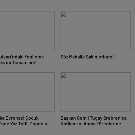
ulvarı’ndaki Yenileme
Söz Mahalle Sakinlerinde!
larını Tamamladı!..
aka Evrensel Çocuk
Başkan Cemil Tugay Srebrenica
’nde Yaz Tatili Dopdolu
Katliamı’nı Anma Törenlerine
k!
Katıldı!