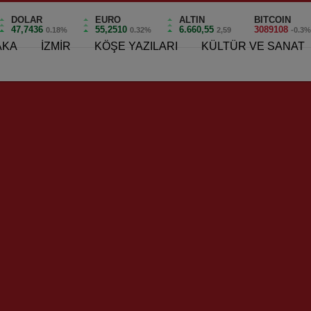
DOLAR
EURO
ALTIN
BITCOIN
47,7436
55,2510
6.660,55
3089108
0.18%
0.32%
2,59
-0.3
AKA
İZMİR
KÖŞE YAZILARI
KÜLTÜR VE SANAT
ıyaka’da Güvenli ve Düzenli Yapılaşma İçin Ortak Akıl Buluşması!
nli ve Düzenli Yapılaşma İç
 güvenli bir kent yaşamı ve düzenli sa
teren inşaatların şantiye şefleriyle topla
0