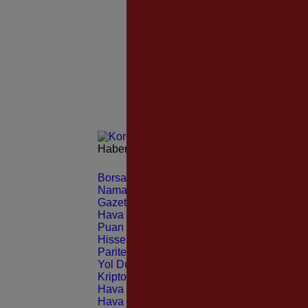
Haberleri güncel olarak e-postanızdan takip 
Borsa
CANLI
Namaz Vakitleri
ANLIK
Gazeteler
GÜNLÜK
Hava Durumu
TAHMİNİ
Puan Durumu
LİG
Hisseler
EKONOMİ
Pariteler
EKONOMİ
Yol Durumu
TRAFİK
Kripto Paralar
CANLI
Hava Durumu Light
Hava Durumu Dark