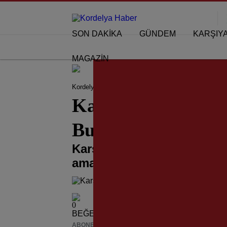
SON DAKİKA
GÜNDEM
KARŞIY
MAGAZİN
Kordelya Haber
KARŞIYAKA HABERLERİ
Karş
Karşıyaka’da Güve
Buluşması!
Karşıyaka Belediyesi, daha
amacıyla ilçede faaliyet gös
0
BEĞENDİM
ABONE OL
News