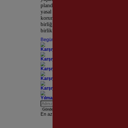
planda tutmak zorundayız. Bu doğrultud
yasal bir zorunluluk değil, aynı zamand
koruma bilincimizin bir parçasıdır. Tüm 
birliği ve diyalog içinde hareket ederek
birlikte sürdüreceğimize inanıyorum” d
Begüm Erdoğmuş
Karşıyaka’nın Çınarlarından Yürekleri I
Karşıyaka Gücünü Güneşten Alıyor!
Karşıyaka’nın Parkları Tek Tek Yenileniy
Karşıyaka’nın Kültür ve Turizm Rotasına
Karşıyaka’da Usta Gazetecilerden Tarihi 
Yılmaz Özdil ve Korcan Karar Karşıyaka’
Gönder
En az 10 karakter gerekli