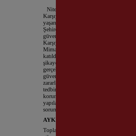
Nitelikli yapılaşma, sağlıklı ve sürdür
Karşıyaka Belediyesi, ilçede faaliyet göst
yaşanan sorunları ve çözüm yollarını ele
Şehircilik Müdürlüğü tarafından düzenl
güvenliği önlemleri ve yasal mevzuatlar 
Karşıyaka Belediye Başkan Yardımcısı
Mimar Dr. Begüm Erdoğmuş ve belediyeni
katıldı. Sektör temsilcilerinin yoğun kat
şikayetler ve sahada karşılaşılan aksakl
gerçekleştirildi. Toplantıda yapılan sun
güvenliği eksiklikleri, çevre kirliliği, ya
zararlara ilişkin örnekler gösterildi. Özel
tedbirsizliklerinin yanı sıra çalışma saa
korunamaması gibi sorunlar üzerinde dur
yapılarda oluşan su ve nem problemleri i
sorumlulara aktarıldı.
AYKIRI UYGULAMALARA YAPTI
Toplantıda, Karşıyaka sınırları içinde y