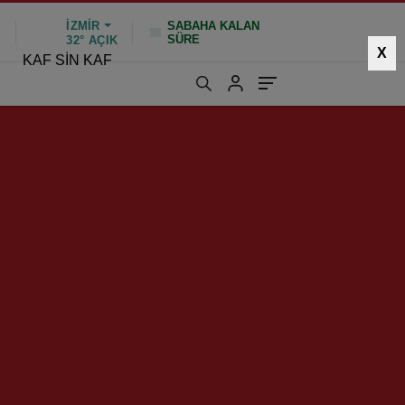
İZMIR
SABAHA KALAN
SÜRE
%
32°
AÇIK
X
KAF SİN KAF
189 kez okundu
|
Güncelleme: Mayıs 21, 2026 10:15
in Ortak Akıl
ha uygulamaları sağlamak
ntı gerçekleştirdi...
HIZLI YORUM YAP