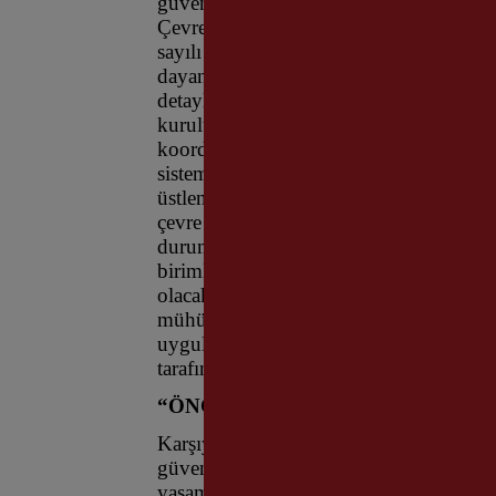
güvenli kullanımı ve çevre yapıların z
Çevre Güvenliği Planı Onayı Uygulama E
sayılı Yapı Denetimi Hakkında Kanun v
dayanağıyla hazırlanan yeni esaslara gö
detaylı bir plan sunulması zorunlu olaca
kurulumuna, malzeme sevkiyatından çevr
koordinasyon sorumlusu olarak görev ya
sistemi üzerinden tanımlanmış olan soru
üstlenecek. Hazırlanacak planlarda yaya v
çevre güvenliği ve iş sağlığı önlemleri e
durumlarda yasal harçlar ödenmeden ve 
birimlerden onay alınmadan çalışmalara 
olacak bu plana aykırı hareket eden saha
mühürleme, idari para cezası ve ruhsat i
uygulanacak. Sahadaki teknik zorunlulu
tarafından plan revizyonu talep edilebil
“ÖNCELİĞİMİZ DÜZEN VE GÜV
Karşıyaka Belediye Başkanı Yıldız Ünsa
güvenli ve modern bir kent bırakmak 
yaşam kalitesini artırmak adına, yapı in