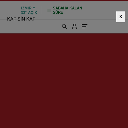
İZMIR
SABAHA KALAN
SÜRE
%
33°
AÇIK
X
KAF SİN KAF
437 kez okundu
|
Güncelleme: Ocak 26, 2025 10:45
HIZLI YORUM YAP
GÖNDER