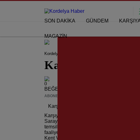
SON DAKİKA
GÜNDEM
KARŞIY
MAGAZİN
Kordelya Haber
KARŞIYAKA HABERLERİ
Karş
Karşıyaka’da Hede
0
BEĞENDİM
ABONE OL
News
Karşıyaka’da Hedef Halkla Yönetim!
Karşıyaka Belediyesi tarafından kurulan K
Sarayı’nda gerçekleşen etkinlikle tanıtıldı.
temsilcileri, meclis üyeleri ve belediye bür
faaliyet gösteren, Karşıyaka’nın gelecek vi
Kent Vizyonu Geliştirme Birimi’nin yaptığı 