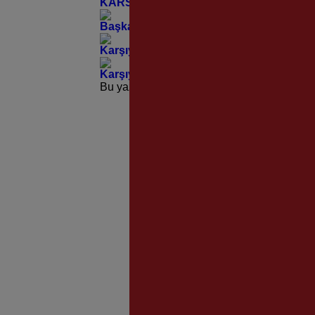
KARSAV Kuruluşunun 30. Onur Yılını Ko
Başkan Ünsal’dan Örnekköy Sanayi Sites
Karşıyaka’nın Yollarına Modern Dokunu
Karşıyaka’nın Çınarlarından Yürekleri I
Bu yazı yorumlara kapatılmıştır.