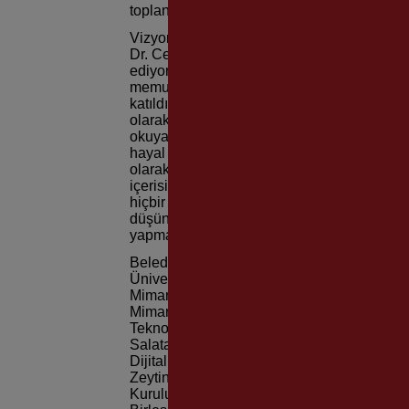
toplantısında, video gösterimleri de yer aldı
Vizyon birimi ile halkla yönetim anlayışını
Dr. Cemil Tugay “Biz bu çalışma ile aslında 
ediyoruz. Halkın; bilim insanıyla, STK’larla
memuruyla, işçisiyle, siyasi partilerin diğer
katıldığı, fikrini kattığı, bundan çekinmediği
olarak her şeyi görmeyi, algılamayı sonra onl
okuyarak, gerçekleri anlamayı ve o gerçek
hayal ediyoruz. Bu uygulamayı yaparken ön
olarak ne kadar fazla temas edebildiğimiz nok
içerisinde bunu yapmayı hayal ediyoruz. Ne i
hiçbir şeyden kendimizi soyutlayamayız. H
düşünerek ve bütünün diğer parçalarıyla iş bi
yapmak zorundayız. Doğru insanlarla, doğru
Belediye Başkan Yardımcısı Zeki Yıldırım
Üniversitesi Mimarlık Fakültesi Peyzaj Mi
Mimarlık Fakültesi Mimarlık Bölümü Bina B
Mimarlık Fakültesi Şehir ve Bölge Planlam
Teknoloji Enstitüsü Mimarlık Fakültesi Şe
Salata, İzmir Kavram Meslek Yüksekokulu 
Dijital Dönüşümde Vatandaş Tasarım Bilimi 
Zeytince Ekolojik Yaşamı Destekleme Dern
Kurulu Başkanı Erol Akcan, Yer Çizenler 