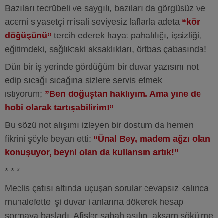
Bazıları tecrübeli ve saygılı, bazıları da görgüsüz ve
acemi siyasetçi misali seviyesiz laflarla adeta
“kör
döğüşünü”
tercih ederek hayat pahalılığı, işsizliği,
eğitimdeki, sağlıktaki aksaklıkları, örtbas çabasında!
Dün bir iş yerinde gördüğüm bir duvar yazısını not
edip sıcağı sıcağına sizlere servis etmek
istiyorum;
”Ben doğuştan haklıyım. Ama yine de
hobi olarak tartışabilirim!”
Bu sözü not alışımı izleyen bir dostum da hemen
fikrini şöyle beyan etti:
“Ünal Bey, madem ağzı olan
konuşuyor, beyni olan da kullansın artık!”
* * *
Meclis çatısı altında uçuşan sorular cevapsız kalınca
muhalefette işi duvar ilanlarına dökerek hesap
sormaya başladı. Afişler sabah asılıp, akşam sökülme