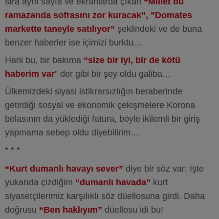
sıra aynı sayfa ve ekranlarda çıkan
“Millet bu
ramazanda sofrasını zor kuracak”,
”Domates
markette taneyle satılıyor”
şeklindeki ve de buna
benzer haberler ise içimizi burktu…
Hani bu, bir bakıma
“size bir iyi, bir de kötü
haberim var
” der gibi bir şey oldu galiba…
Ülkemizdeki siyasi istikrarsızlığın beraberinde
getirdiği sosyal ve ekonomik çekişmelere Korona
belasının da yüklediği fatura, böyle ikilemli bir giriş
yapmama sebep oldu diyebilirim…
* * *
“Kurt dumanlı havayı sever”
diye bir söz var; İşte
yukarıda çizdiğim
“dumanlı havada”
kurt
siyasetçilerimiz karşılıklı söz düellosuna girdi. Daha
doğrusu
“Ben haklıyım”
düellosu idi bu!