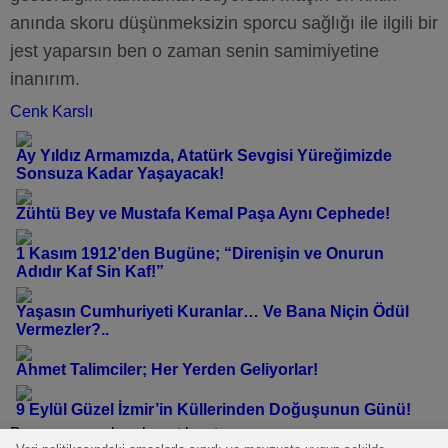
anında skoru düşünmeksizin sporcu sağlığı ile ilgili bir
jest yaparsın ben o zaman senin samimiyetine
inanırım.
Cenk Karslı
Ay Yıldız Armamızda, Atatürk Sevgisi Yüreğimizde
Sonsuza Kadar Yaşayacak!
Zühtü Bey ve Mustafa Kemal Paşa Aynı Cephede!
1 Kasım 1912’den Bugüne; “Direnişin ve Onurun
Adıdır Kaf Sin Kaf!”
Yaşasın Cumhuriyeti Kuranlar… Ve Bana Niçin Ödül
Vermezler?..
Ahmet Talimciler; Her Yerden Geliyorlar!
9 Eylül Güzel İzmir’in Küllerinden Doğuşunun Günü!
Bu yazı yorumlara kapatılmıştır.