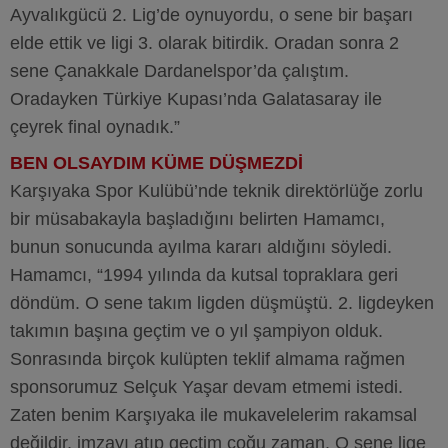
Ayvalıkgücü 2. Lig’de oynuyordu, o sene bir başarı
elde ettik ve ligi 3. olarak bitirdik. Oradan sonra 2
sene Çanakkale Dardanelspor’da çalıştım.
Oradayken Türkiye Kupası’nda Galatasaray ile
çeyrek final oynadık.”
BEN OLSAYDIM KÜME DÜŞMEZDİ
Karşıyaka Spor Kulübü’nde teknik direktörlüğe zorlu
bir müsabakayla başladığını belirten Hamamcı,
bunun sonucunda ayılma kararı aldığını söyledi.
Hamamcı, “1994 yılında da kutsal topraklara geri
döndüm. O sene takım ligden düşmüştü. 2. ligdeyken
takımın başına geçtim ve o yıl şampiyon olduk.
Sonrasında birçok kulüpten teklif almama rağmen
sponsorumuz Selçuk Yaşar devam etmemi istedi.
Zaten benim Karşıyaka ile mukavelelerim rakamsal
değildir, imzayı atıp geçtim çoğu zaman. O sene lige