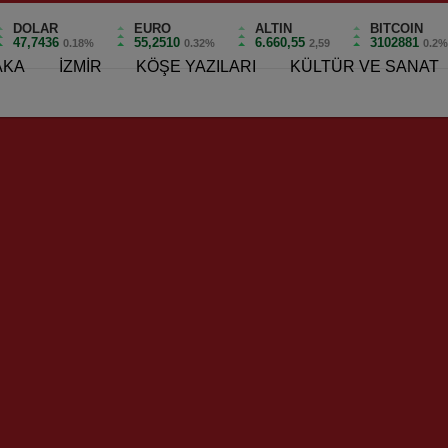
DOLAR
EURO
ALTIN
BITCOIN
47,7436
55,2510
6.660,55
3102881
0.18%
0.32%
2,59
0.2
AKA
İZMİR
KÖŞE YAZILARI
KÜLTÜR VE SANAT
ıyaka Belediyesi Arama Kurtarma Ekibi’ne Enkaz Eğitimi!
esi Arama Kurtarma Ekibi’
lışmaları kapsamında geçen Ocak ayında 
 Ekibi, AFAD bünyesindeki eğitimlerin
0