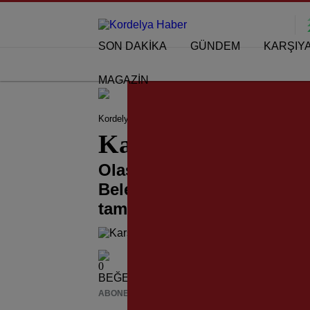
SON DAKİKA
GÜNDEM
KARŞIY
MAGAZİN
Kordelya Haber
KARŞIYAKA HABERLERİ
Karş
Karşıyaka Belediy
Olası afetlere hazırlık ça
Belediyesi Arama Kurtarma
tamamladı...
0
BEĞENDİM
ABONE OL
News