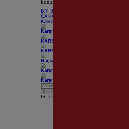
konuştu.
B.Yıldız Ünsal
CAN ÖZLÜ
KARSIYAKA BELEDİYESİ
Karşıyaka Evrensel Çocuk Merkezi’nde Y
KARSAV’ın 30. Onur Yılına Muhteşem K
KARSAV Kuruluşunun 30. Onur Yılını Ko
Başkan Ünsal’dan Örnekköy Sanayi Sites
Karşıyaka’da Güvenli ve Düzenli Yapılaş
Karşıyaka’nın Yollarına Modern Dokunu
Gönder
En az 10 karakter gerekli