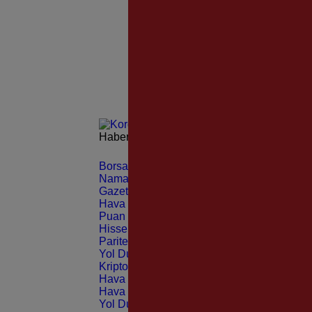
Haberleri güncel olarak e-postanızdan takip 
Borsa
CANLI
Namaz Vakitleri
ANLIK
Gazeteler
GÜNLÜK
Hava Durumu
TAHMİNİ
Puan Durumu
LİG
Hisseler
EKONOMİ
Pariteler
EKONOMİ
Yol Durumu
TRAFİK
Kripto Paralar
CANLI
Hava Durumu Light
Hava Durumu Dark
Yol Durumu Light