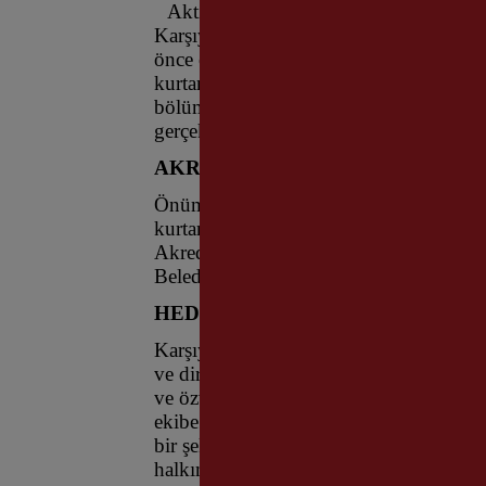
Aktif Bornova fay hattının üzerinde bu
Karşıyaka’da, olası afetlere karşı hazır
önce oluşturulan Karşıyaka Belediyesi
kurtarma eğitimleri alıyor. Belediyede 
bölüm eğitiminde, enkazda arama kurtar
gerçekleştirilen program, başarıyla tam
AKREDİSYON SINAVINA KATI
Önümüzdeki süreçte de ana kamp alanı ve
kurtarma tatbikatları yapılacak. 2025 
Akreditasyon Sınavı’na katılım sağlana
Belediyesi Arama Kurtarma Ekibi’nin ku
HEDEF AFETLERE HAZIRLIKLI
Karşıyaka Belediye Başkanı Yıldız Ünsal
ve dirençli bir kent hedefimize çok ön
ve özveriyle eğitimlerini sürdüren ekip
ekibe ve bu anlamda hizmet veren hiçbi
bir şekilde bu afetleri karşılıyor olaca
halkımızı afetlere hazırlamak için örne