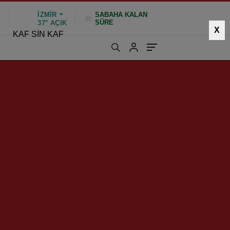
İZMIR
SABAHA KALAN
SÜRE
%
37°
AÇIK
X
KAF SİN KAF
1172 kez okundu
|
Güncelleme: Mart 9, 2025 12:39
ne Enkaz Eğitimi!
kurulan Karşıyaka
 ikinci bölümünü
HIZLI YORUM YAP