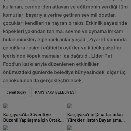
kullanan, çemberden atlayan ve eğitmenin verdiği tüm
komutları başarıyla yerine getiren sevimli dostlar,
çocukları kendilerine hayran bıraktı. Etkinlik sayesinde
köpekleri yakından tanıma, sevme ve oynama imkanı
bulan minikler, eğlenceli anlar yaşadı. Ziyaret sonunda
çocuklara resimli eğitici broşürler ve küçük paketler
içerisinde köpek mamaları da dağıtıldı. Lider Pet
Food’un katkılarıyla düzenlenen etkinlikler,
önümüzdeki günlerde belediye bünyesindeki diğer üç
anaokulunda da gerçekleştirilecek.
cemil tugay
KARSIYAKA BELEDİYESİ
Karşıyaka’da Güvenli ve
Karşıyaka’nın Çınarlarından
Düzenli Yapılaşma İçin Ortak
Yürekleri Isıtan Dayanışma
Akıl Buluşması!
Örneği!