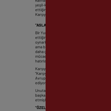
kalmadı. Karşıyaka ile ben İzmirspor’da oynar
yeşil-kırmızılı formasını giydim ve daima onu
ettiğimiz başarılar onursal başkanımız Selçuk
Karşıyaka Spor Kulübü’nün başarı elde etmes
“ASLA UNUTAMAM”
Bir Yunan takımı ile karşılaşmada deprem me
ettiğini hala duygulanarak hatırladığını dile 
oynarken, 2 bin seyirci de salon dışından m
ama buna rağmen tek bir kişi bile salonu terk
daha çok motive etmişti. 1981-1982 senesinde
mücadelenin ardından 3-2 yenmiştik. Bu galibiy
hatırladığımda gurur duyar ve mutlu olurum” 
Karşıyaka divan kurulu üyeliğinin de devam et
“Karşıyaka ile birlikte çeşitli başarılarda y
Avrupa’da dördüncülüğe uzandık. Hala daha 
ediyor.”
Unutamadığı başka bir anısından söz eden Ar
başkanlığında terfi maçlarında şampiyonluğa
etmişlerdi. Takım halinde tribüne doğru yürüm
“ÖZEL BİR CAMİA”