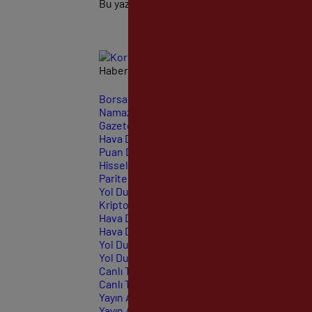
Bu yazı yorumlara kapatılmıştır.
Haberleri güncel olarak e-postanızdan takip e
Borsa
CANLI
Namaz Vakitleri
ANLIK
Gazeteler
GÜNLÜK
Hava Durumu
TAHMİNİ
Puan Durumu
LİG
Hisseler
EKONOMİ
Pariteler
EKONOMİ
Yol Durumu
TRAFİK
Kripto Paralar
CANLI
Hava Durumu Light
Hava Durumu Dark
Yol Durumu Light
Yol Durumu Dark
Canlı Tv Light
Canlı Tv Dark
Yayın Akışları Light
Yayın Akışları Dark