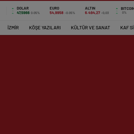
DOLAR
EURO
ALTIN
BITCOI
47,5966
54,9958
6.494,27
0%
0.05%
-0.05%
-0,03
İZMİR
KÖŞE YAZILARI
KÜLTÜR VE SANAT
KAF S
arşıyaka’nın Yaşayan Efsaneleri!”