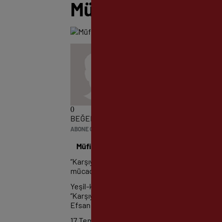
Müfit Arslanalp; “
0
BEĞENDİM
ABONE OL
News
Müfit Arslanalp; “Karşıyaka’nın Yaşayan Ef
“Karşıyaka’nın Yaşayan Efsaneleri” köşesini
mücadele ederek çeşitli başarılara uzanan M
Yeşil-kırmızı formayı sırtına giydiği ilk andan 
“Karşıyaka Spor Kulübü’nde geçen sporculuk
Efsanelerinden biri olarak anılmak benim için 
17 Temmuz 1957 yılında İzmir’de dünyaya gele