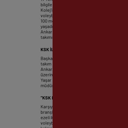
bilgiler verdi. Atletizm ve voleybol branşları
Kolej’inde eğitim aldım ardından Ege Üniversi
voleybol hem de atletizm branşlarında milli
100 metre, 4 çarpı 100 metre ve bayrak yarışları
yaşadım. Voleybol serüvenime de İzmirspor i
Ankara Muhafızgücü’ne askerliğimi yapmak üz
takımı unvanını aldı. 2 sene boyunca şampiyo
KSK İLE İZMİRE DÖNDÜM
Başka bir takımda oynarken Karşıyaka Spor Ku
takım değişiklikler olduğunu dile getiren Ar
Ankara SSK Kulübü’ne transfer oldum. Yaklaş
üzerine İzmir’e geri döndüm. Voleybol Şube B
Yaşar Bey’in transfer sonrası yönlendirmesi
müdürlüğüne ulaşan yöneticilik yaşamım old
“KSK FORMASINI ONURLA TAŞIDIM”
Karşıyaka formasını onurla taşıdığını, voleybo
branşların değil Karşıyaka Spor Kulübü’nün 
ezeli iki rakip olan Karşıyaka-Göztepe rekab
voleybol liginde Karşıyaka bizim dönemimizde 