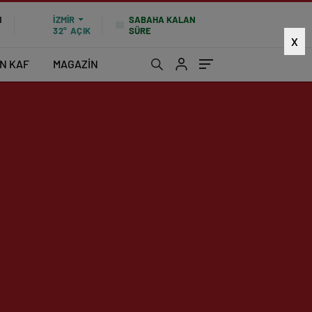
SABAHA KALAN
N
İZMIR
SÜRE
32°
AÇIK
X
İN KAF
MAGAZİN
1700 kez okundu
|
Güncelleme: Ocak 26, 2025 10:47