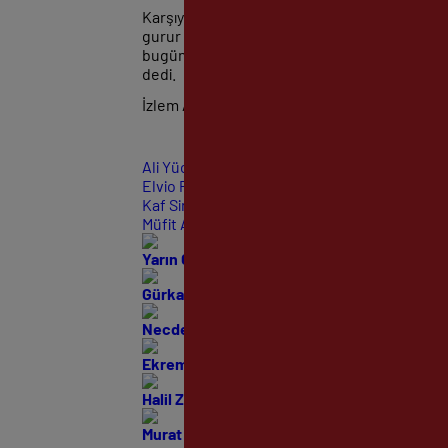
Karşıyaka’nın çok farklı ve ayrı bir camia ol
gurur duyuyorum, “Her şeyden önce Karşıya
bugün, Karşıyaka’nın Yaşayan efsanelerinden b
dedi.
İzlem Arıgümüş
Ali Yüceışık
Elvio Paradiso
Kaf Sin Kaf
Müfit Arslanalp
Yarın Günlerden “İZMİR BABA!”
Gürkan Ertaç; “Spor Basının 65 Yıllık Çınarı!
Necdet Türetken; “Karşıyaka’nın Yaşayan Ef
Ekrem Güçsav; “Karşıyaka’nın Yaşayan Efsan
Halil Zeki Osma; “Karşıyaka’nın Yaşayan Efs
Murat Aşkın; “Karşıyaka’nın Yaşayan Efsane