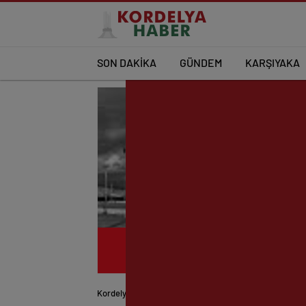
SON DAKİKA
GÜNDEM
KARŞIYAKA
Kordelya Haber
EFSANELER
Müfit Arslanalp; “K