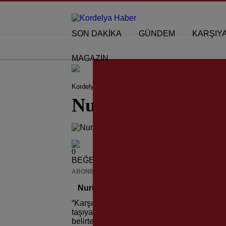
SON DAKİKA
GÜNDEM
KARŞIY
MAGAZİN
Kordelya Haber
EFSANELER
Nuri Sakal; “Kar
Nuri Sakal; “Karş
0
BEĞENDİM
ABONE OL
News
Nuri Sakal; “Karşıyaka’nın Yaşayan Efs
“Karşıyaka’nın Yaşayan Efsaneleri” köşemize
taşıyan eski basketbolcu Nuri Sakal konuk
belirten Sakal, tüm imkansızlıklara rağmen 