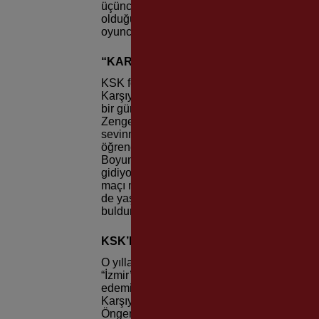
üçüncülüğüne kadar uzandıklarını dile getird
olduğunu vurgulayan Nuri Sakal, geçmişte 
oyuncuların yetiştirilmesi gerektiğini ifade et
“KARŞIYAKALI OLDUM!”
KSK formasıyla henüz lise öğrencisiyle tanı
Karşıyaka’ya taşındık. Karşıyaka Lisesi’n
bir gün onun sayesinde takımın idmanına gitt
Zenger ağabey yanıma geldi ve “Karşıyakalı
sevinmiştim, sokakta koşarak “Karşıyakalı o
öğrencisiydim, yıl da 1963’tü. Genç takım
Boyum 1.90 tabii pivot oynuyorum. Maçlara 
gidiyorduk. İzmir takımı olarak mücadele ed
maçı mesela hiç unutamam. Bir sezon Türki
de yaşımdan dolayı artık askere gittim. Ayrı
buldum” diye konuştu.
KSK’NİN ÇOCUKLARI
O yıllarda KSK’nin iyi bir altyapıya sahip o
“İzmir’de bizi yenecek takım yoktu. Sonrada
edemiyorlardı. Bizim takımda ise ne dışarıd
Karşıyaka’nın çocuklarıydık. Benim dönem
Öngen, Çetin Uziş, Sezai Engür, Tayfun Can