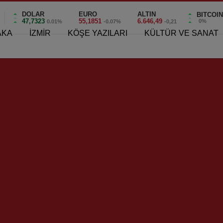
DOLAR
EURO
ALTIN
BITCOI
47,7323
55,1851
6.646,49
0%
0.01%
-0.07%
-0,21
AKA
İZMİR
KÖŞE YAZILARI
KÜLTÜR VE SANAT
şıyaka’nın Yaşayan Efsaneleri!”
ıyaka’nın Yaşayan Efsaneler
0
aneleri!”
, 1963-1975 yılları arasında yeşil-kırmızılı formayı gururla
 oldu. O dönemde büyük ekonomik zorluklar yaşadıklarını
yıllar boyu fedakârca mücadele ettiklerini ve Türkiye