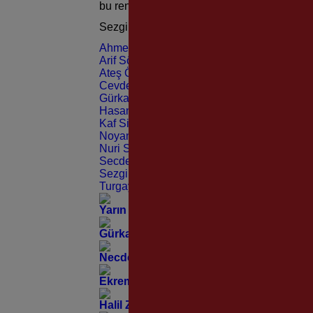
bu renklere yürekten sevdalıyım. Hayattan Ka
Sezgin Döker
Ahmet Dördüncü
Arif Sönmez
Ateş Özerk
Cevdet Dlorat
Gürkan Ertaç
Hasan Eryiğit
Kaf Sin Kaf
Noyan Uluğ
Nuri Sakal
Secder Akıncı
Sezgin Döker
Turgay Büyükkarcı
Yarın Günlerden “İZMİR BABA!”
Gürkan Ertaç; “Spor Basının 65 Yıllık Çın
Necdet Türetken; “Karşıyaka’nın Yaşaya
Ekrem Güçsav; “Karşıyaka’nın Yaşayan E
Halil Zeki Osma; “Karşıyaka’nın Yaşayan