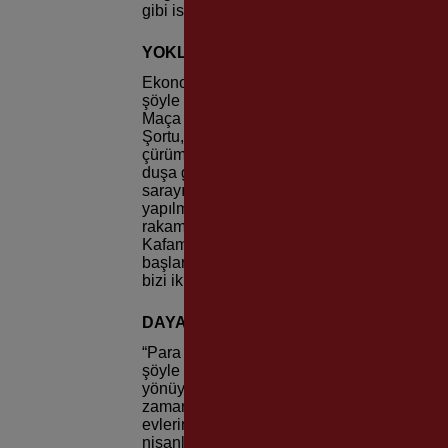
gibi isimler vardı. Büyük olanlar bana da hep
YOKLUK YILLARI
Ekonomik zorluklara rağmen her zaman büyü
şöyle devam etti: “Biz 1960’lı yıllarda çok
Maça bile bazen rengarenk çıkardık, kim ne
Şortu, üstü olmayan arkadaşından alırdı. K
çürümüş bir tahta çukur vardı. Buradan turn
duşa girerdik ama camlar kırık, sular soğuk.
sarayında oynuyoruz. Bir hafta önce sirk gel
yapılmış. Biz orada sahaya çıktık. Saha de
rakamlardı. Sözleşme yapılacağı zaman yelke
Kafamızda bir rakam belirler, çok kararlı bir
başlarlardı; “Sen bizim evladımızsın, yıllard
bizi ikna ederlerdi. O kararlı girdiğimiz yer
DAYANIŞMA RUHU
“Para pul yoktu ama dayanışma vardı” diyen
şöyle anlattı: “O zaman Çetin Taşkıngenç 1
yönüyle çok destek olurdu, kendisi benim r
zaman da yardımına koşarım. Serdar ağabey
evlerinde bizi yedirirler, içirirlerdi. O za
nişanlısı Zeynep abla Sezai’ye yarım Conv