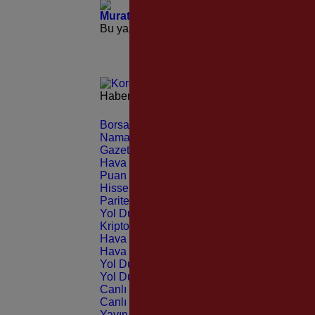
Murat Aşkın; “Karşıyaka’nın Yaşayan Ef
Bu yazı yorumlara kapatılmıştır.
Haberleri güncel olarak e-postanızdan takip 
Borsa
CANLI
Namaz Vakitleri
ANLIK
Gazeteler
GÜNLÜK
Hava Durumu
TAHMİNİ
Puan Durumu
LİG
Hisseler
EKONOMİ
Pariteler
EKONOMİ
Yol Durumu
TRAFİK
Kripto Paralar
CANLI
Hava Durumu Light
Hava Durumu Dark
Yol Durumu Light
Yol Durumu Dark
Canlı Tv Light
Canlı Tv Dark
Yayın Akışları Light