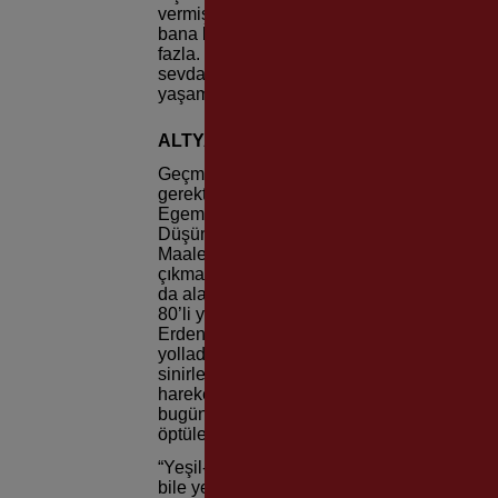
vermişti. O ayakkabı hep baş ucumdaydı. İ
bana bakmaz, ayakkabıya bakardı. Öyle kıym
fazla. Her şeyleri ultra lüks. Biz bunun tam
sevdasıyla fedakârca emek harcıyorduk. Hi
yaşamım sona erene kadar sadece yeşil-kır
ALTYAPI GÜÇLENMELİ
Geçmişte olduğu gibi günümüzde de takımın
gerektiğini vurgulayan Sakal “Takımda Kar
Egemen’i kaybetmememiz gerekirdi. Telekom
Düşünün Efes’te, Avrupa’da oynayacak bu çoc
Maalesef altyapımız da bitti. Bu çok kötü bi
çıkmasıyla bütçe 4’e katlandı, ödeyemiyors
da alamıyorsun, elindeki gidiyor. Bu böyle
80’li yıllara kadar altyapı fabrika gibi çalı
Erdeniz, Tuğrul gibi isimleri yolladılar. Onla
yolladılar. Bu yüzden maalesef artık benim a
sinirlendim kalktım, beni eleştirdiler. Takım
hareketler yapıyorlar. Kanıma dokundu. Kal
bugünlere nasıl geldi siz bilmiyorsunuz. K
öptüler. Basketbolda ligden düşmeyen tek ta
“Yeşil-kırmızı bir kol saati aradım, buldum
bile yeşil-kırmızı. Bunlar göstermelik şeyler 