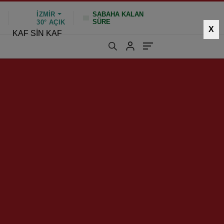
İZMIR
SABAHA KALAN
N
SÜRE
30°
AÇIK
X
KAF SİN KAF
1804 kez okundu
|
Güncelleme: Ocak 26, 2025 10:45
i!”
HIZLI YORUM YAP
GÖNDER