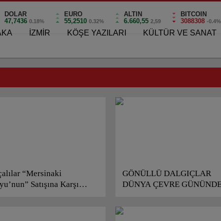
DOLAR
EURO
ALTIN
BITCOIN
47,7436
55,2510
6.660,55
3088308
0.18%
0.32%
2,59
-0.4
AKA
İZMİR
KÖŞE YAZILARI
KÜLTÜR VE SANAT
çalılar “Mersinaki
GÖNÜLLÜ DALGIÇLAR
yu’nun” Satışına Karşı
DÜNYA ÇEVRE GÜNÜND
karak Ayaklandı!
FOÇADA SUALTI TEMİZLİ
YAPTILAR!