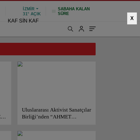
İZMIR
SABAHA KALAN
SÜRE
%
31°
AÇIK
X
KAF SİN KAF
Uluslararası Aktivist Sanatçılar
E
Birliği’nden “AHMET
Ğİ
DİKER’e” Onur Ödülü!