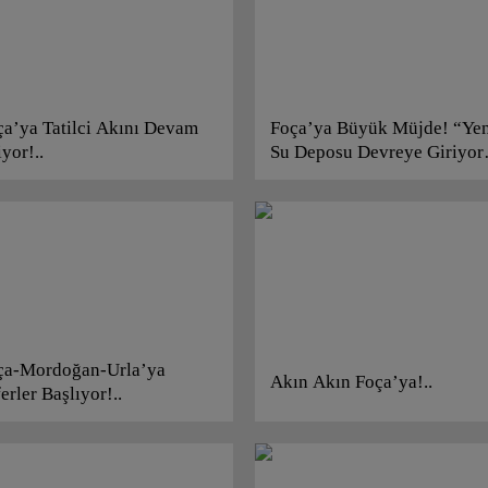
ça’ya Tatilci Akını Devam
Foça’ya Büyük Müjde! “Yen
yor!..
Su Deposu Devreye Giriyo
ça-Mordoğan-Urla’ya
Akın Akın Foça’ya!..
erler Başlıyor!..