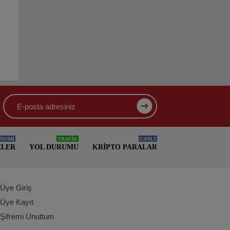
NOMİ
TRAFİK
CANLI
ELER
YOL DURUMU
KRIPTO PARALAR
Üye Giriş
Üye Kayıt
Şifremi Unuttum