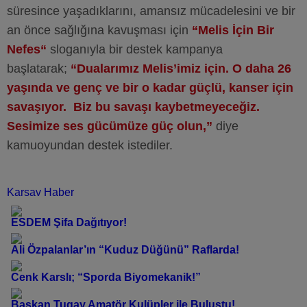
süresince yaşadıklarını, amansız mücadelesini ve bir
an önce sağlığına kavuşması için
“Melis İçin Bir
Nefes“
sloganıyla bir destek kampanya
başlatarak;
“Dualarımız
Melis’imiz için. O daha 26
yaşında ve genç ve bir o kadar güçlü, kanser için
savaşıyor. Biz bu savaşı kaybetmeyeceğiz.
Sesimize ses gücümüze güç olun,”
diye
kamuoyundan destek istediler.
Karsav Haber
ESDEM Şifa Dağıtıyor!
Ali Özpalanlar’ın “Kuduz Düğünü” Raflarda!
Cenk Karslı; “Sporda Biyomekanik!”
Başkan Tugay Amatör Kulüpler ile Buluştu!