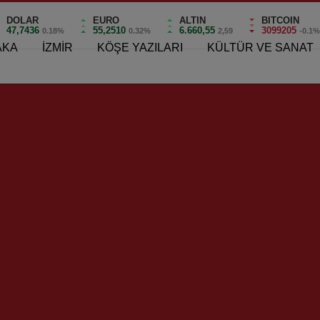
DOLAR
EURO
ALTIN
BITCOIN
47,7436
55,2510
6.660,55
3099205
0.18%
0.32%
2,59
-0.1
AKA
İZMİR
KÖŞE YAZILARI
KÜLTÜR VE SANAT
şar AKSOY “Hasan Tahsin
Bu Sezon “Kaf Sin Kaf’ımız
rneği” Yeniden Kuruluyor!
Sezonu Olsun!