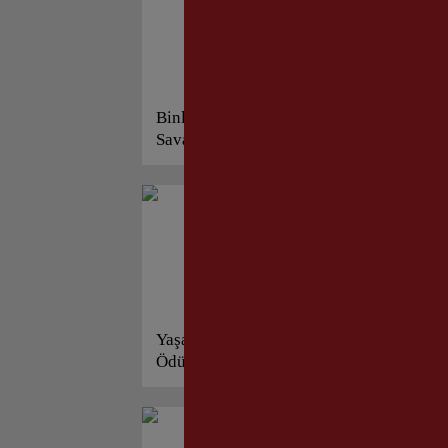
Binlerce Boşnak Çanakkale’de
Ko
Savaştı!
Der
Yaşar Aksoy; İzmir Vefa
Mü
Ödüllerini Alanları Açıkladı!
Ka