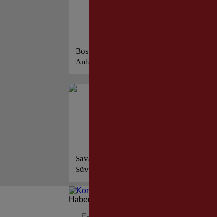
Bosna Sancak Derneği’ne
Ya
Anlamlı Ziyaret!
Özg
Savaş Ünlü: “İstiklal
Ya
Süvarilerinin Mirası;
Ka
Özgürlük!”
Haberleri güncel olarak e-postanızdan takip 