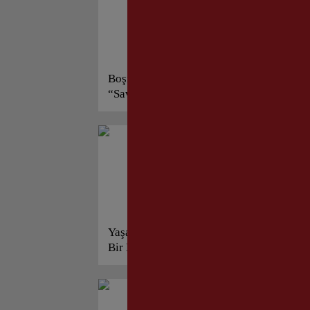
Boşnak Komutan Harun Hociç
Ah
“Savaş Öyküleri” Kitabını
Dir
İmzaladı!
Yaşar Ağabey’den Muhteşem
KI
Bir Eser Daha!
Baş