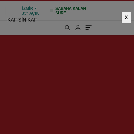
İZMIR
SABAHA KALAN
SÜRE
%
35°
AÇIK
X
KAF SİN KAF
ın”
Zeki Müren Sırrını Açıkladı
“Balıkçı’dan Salmakis
Efsanesi’ni Öğrendim!..”