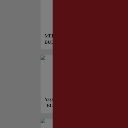
MERHABA
YA
BULUŞMALARI’NDA
SA
“DEMOKRAT İZMİR”
DO
ANILARI!
ME
Yaşar AKSOY’un Yeni Kitabı
“A
“ELVEDA SELANİK / 1917
Sa
YANGINI” Raflarda Yerini
Aldı!