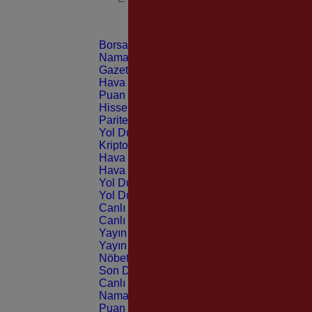
Borsa
CANLI
Namaz Vakitleri
ANLIK
Gazeteler
GÜNLÜK
Hava Durumu
TAHMİNİ
Puan Durumu
LİG
Hisseler
EKONOMİ
Pariteler
EKONOMİ
Yol Durumu
TRAFİK
Kripto Paralar
CANLI
Hava Durumu Light
Hava Durumu Dark
Yol Durumu Light
Yol Durumu Dark
Canlı Tv Light
Canlı Tv Dark
Yayın Akışları Light
Yayın Akışları Dark
Nöbetçi Eczaneler
Son Dakika
Canlı Borsa
Namaz Vakitleri
Puan Durumu