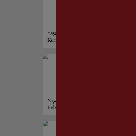
Yaşar Aksoy; “O
20
Karşıyaka’nın Fındık Metin’i!
Di
Yaşar Aksoy; Makedonya
Yaş
Evladı Mehmet Ersoy!
Ka