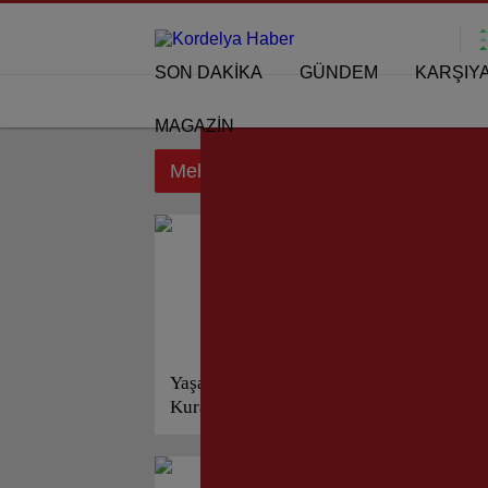
SON DAKİKA
GÜNDEM
KARŞIY
MAGAZİN
Mehmet Ersoy etiketi için sonuçlar
Yaşasın Cumhuriyeti
Ya
Kuranlar… Ve Bana Niçin
De
Ödül Vermezler?..