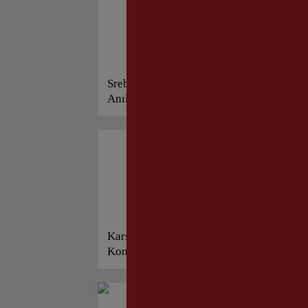
Srebrenitsa, Karşıyaka’da
Ka
Anıldı!
Ka
Karşıyaka’da “Cumhuriyet”
Ka
Konuşuldu!